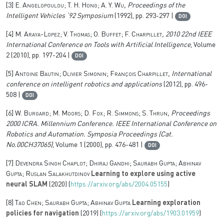
[3]
E. Angelopoulou; T. H. Hong; A. Y. Wu
, Proceedings of the
Intelligent Vehicles ‘92 Symposium
(1992), pp. 293-297 |
DOI
[4]
M. Araya-Lopez; V. Thomas; O. Buffet; F. Charpillet
, 2010 22nd IEEE
International Conference on Tools with Artificial Intelligence
, Volume
2
(2010), pp. 197-204 |
DOI
[5]
Antoine Bautin; Olivier Simonin; François Charpillet
, International
conference on intelligent robotics and applications
(2012), pp. 496-
508 |
DOI
[6]
W. Burgard; M. Moors; D. Fox; R. Simmons; S. Thrun
, Proceedings
2000 ICRA. Millennium Conference. IEEE International Conference on
Robotics and Automation. Symposia Proceedings (Cat.
No.00CH37065)
, Volume 1
(2000), pp. 476-481 |
DOI
[7]
Devendra Singh Chaplot; Dhiraj Gandhi; Saurabh Gupta; Abhinav
Gupta; Ruslan Salakhutdinov
Learning to explore using active
neural SLAM
(2020) (
https://arxiv.org/abs/2004.05155
)
[8]
Tao Chen; Saurabh Gupta; Abhinav Gupta
Learning exploration
policies for navigation
(2019) (
https://arxiv.org/abs/1903.01959
)