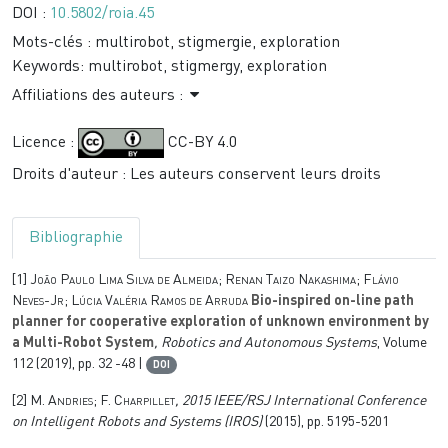
DOI :
10.5802/roia.45
Mots-clés :
multirobot, stigmergie, exploration
Keywords:
multirobot, stigmergy, exploration
Affiliations des auteurs :
Licence :
CC-BY 4.0
Droits d'auteur : Les auteurs conservent leurs droits
Bibliographie
[1]
João Paulo Lima Silva de Almeida; Renan Taizo Nakashima; Flávio
Neves-Jr; Lúcia Valéria Ramos de Arruda
Bio-inspired on-line path
planner for cooperative exploration of unknown environment by
a Multi-Robot System
, Robotics and Autonomous Systems
, Volume
112
(2019), pp. 32 -48 |
DOI
[2]
M. Andries; F. Charpillet
, 2015 IEEE/RSJ International Conference
on Intelligent Robots and Systems (IROS)
(2015), pp. 5195-5201