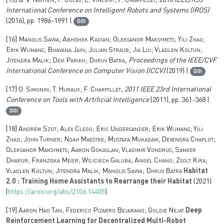
[15]
Q. V. Nguyen; F. Colas; E. Vincent; F. Charpillet
, 2016 IEEE/RSJ
International Conference on Intelligent Robots and Systems (IROS)
(2016), pp. 1986-1991 |
DOI
[16]
Manolis Savva; Abhishek Kadian; Oleksandr Maksymets; Yili Zhao;
Erik Wijmans; Bhavana Jain; Julian Straub; Jia Liu; Vladlen Koltun;
Jitendra Malik; Devi Parikh; Dhruv Batra
, Proceedings of the IEEE/CVF
International Conference on Computer Vision (ICCV)
(2019) |
DOI
[17]
O. Simonin; T. Huraux; F. Charpillet
, 2011 IEEE 23rd International
Conference on Tools with Artificial Intelligence
(2011), pp. 361-368 |
DOI
[18]
Andrew Szot; Alex Clegg; Eric Undersander; Erik Wijmans; Yili
Zhao; John Turner; Noah Maestre; Mustafa Mukadam; Devendra Chaplot;
Oleksandr Maksymets; Aaron Gokaslan; Vladimir Vondrus; Sameer
Dharur; Franziska Meier; Wojciech Galuba; Angel Chang; Zsolt Kira;
Vladlen Koltun; Jitendra Malik; Manolis Savva; Dhruv Batra
Habitat
2.0 : Training Home Assistants to Rearrange their Habitat
(2021)
(
https://arxiv.org/abs/2106.14405
)
[19]
Aaron Hao Tan; Federico Pizarro Bejarano; Goldie Nejat
Deep
Reinforcement Learning for Decentralized Multi-Robot