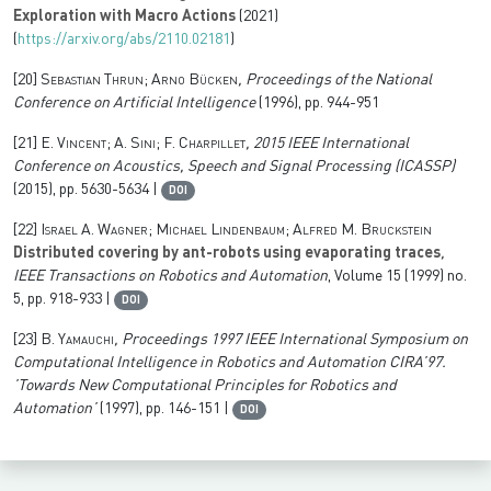
Exploration with Macro Actions
(2021)
(
https://arxiv.org/abs/2110.02181
)
[20]
Sebastian Thrun; Arno Bücken
, Proceedings of the National
Conference on Artificial Intelligence
(1996), pp. 944-951
[21]
E. Vincent; A. Sini; F. Charpillet
, 2015 IEEE International
Conference on Acoustics, Speech and Signal Processing (ICASSP)
(2015), pp. 5630-5634 |
DOI
[22]
Israel A. Wagner; Michael Lindenbaum; Alfred M. Bruckstein
Distributed covering by ant-robots using evaporating traces
,
IEEE Transactions on Robotics and Automation
, Volume 15
(1999) no.
5, pp. 918-933 |
DOI
[23]
B. Yamauchi
, Proceedings 1997 IEEE International Symposium on
Computational Intelligence in Robotics and Automation CIRA’97.
’Towards New Computational Principles for Robotics and
Automation’
(1997), pp. 146-151 |
DOI