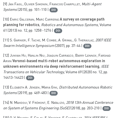
[9]
Jan Faigl; Olivier Simonin; Francois Charpillet
, Multi-Agent
Systems
(2015), pp. 101-110 |
DOI
[10]
Enric Galceran; Marc Carreras
A survey on coverage path
planning for robotics
, Robotics and Autonomous Systems
, Volume
61
(2013) no. 12, pp. 1258 -1276 |
DOI
[11]
S. Garnier; F. Tache; M. Combe; A. Grimal; G. Theraulaz
, 2007 IEEE
Swarm Intelligence Symposium
(2007), pp. 37-44 |
DOI
[12]
Junyan Hu; Hanlin Niu; Joaquin Carrasco; Barry Lennox; Farshad
Arvin
Voronoi-based multi-robot autonomous exploration in
unknown environments via deep reinforcement learning
, IEEE
Transactions on Vehicular Technology
, Volume 69
(2020) no. 12, pp.
14413-14423 |
DOI
[13]
Elizabeth A. Jensen; Maria Gini
, Distributed Autonomous Robotic
Systems
(2019), pp. 469-483 |
DOI
[14]
N. Mahdoui; V. Frémont; E. Natalizio
, 2018 13th Annual Conference
on System of Systems Engineering (SoSE)
(2018), pp. 203-210 |
DOI