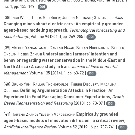
simulation
, International Journal of Food Studies
, Volume 10
(2021)
no. 1, pp. 133-149 |
DOI
[38]
Ingo Wolf; Tobias Schröder; Jochen Neumann; Gerhard de Haan
Changing minds about electric cars : An empirically grounded
agent-based modeling approach
, Technological forecasting and
social change
, Volume 94
(2015), pp. 269-285 |
DOI
[39]
Masoud Yazdanpanah; Dariush Hayati; Stefan Hochrainer-Stigler;
Gholam Hosein Zamani
Understanding farmers’ intention and
behavior regarding water conservation in the Middle-East and
North Africa : A case study in Iran
, Journal of Environmental
Management
, Volume 135
(2014), 1, pp. 63-72 |
DOI
[40]
Bruno Yun; Rallou Thomopoulos; Pierre Bisquert; Madalina
Croitoru
Defining Argumentation Attacks in Practice : An
Experiment in Food Packaging Consumer Expectations
, Graph-
Based Representation and Reasoning
(2018), pp. 73-87 |
DOI
[41]
Haifeng Zhang; Yevgeniy Vorobeychik
Empirically grounded
agent-based models of innovation diffusion : a critical review
,
Artificial Intelligence Review
, Volume 52
(2019), 6, pp. 707-741 |
DOI