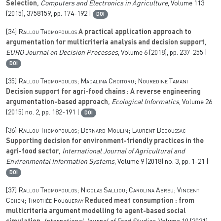
Selection
, Computers and Electronics in Agriculture
, Volume 113
(2015), 3758159, pp. 174-192 |
DOI
[34]
Rallou Thomopoulos
A practical application approach to
argumentation for multicriteria analysis and decision support
,
EURO Journal on Decision Processes
, Volume 6
(2018), pp. 237-255 |
DOI
[35]
Rallou Thomopoulos; Madalina Croitoru; Nouredine Tamani
Decision support for agri-food chains : A reverse engineering
argumentation-based approach
, Ecological Informatics
, Volume 26
(2015) no. 2, pp. 182-191 |
DOI
[36]
Rallou Thomopoulos; Bernard Moulin; Laurent Bedoussac
Supporting decision for environment-friendly practices in the
agri-food sector
, International Journal of Agricultural and
Environmental Information Systems
, Volume 9
(2018) no. 3, pp. 1-21 |
DOI
[37]
Rallou Thomopoulos; Nicolas Salliou; Carolina Abreu; Vincent
Cohen; Timothée Fouqueray
Reduced meat consumption : from
multicriteria argument modelling to agent-based social