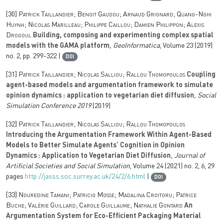
[30]
Patrick Taillandier; Benoit Gaudou; Arnaud Grignard; Quang-Nghi
Huynh; Nicolas Marilleau; Philippe Caillou; Damien Philippon; Alexis
Drogoul
Building, composing and experimenting complex spatial
models with the GAMA platform
, GeoInformatica
, Volume 23
(2019)
no. 2, pp. 299-322 |
DOI
[31]
Patrick Taillandier; Nicolas Salliou; Rallou Thomopoulos
Coupling
agent-based models and argumentation framework to simulate
opinion dynamics : application to vegetarian diet diffusion
, Social
Simulation Conference 2019
(2019)
[32]
Patrick Taillandier; Nicolas Salliou; Rallou Thomopoulos
Introducing the Argumentation Framework Within Agent-Based
Models to Better Simulate Agents’ Cognition in Opinion
Dynamics : Application to Vegetarian Diet Diffusion
, Journal of
Artificial Societies and Social Simulation
, Volume 24
(2021) no. 2, 6, 29
pages
http://jasss.soc.surrey.ac.uk/24/2/6.html
|
DOI
[33]
Nouredine Tamani; Patricio Mosse; Madalina Croitoru; Patrice
Buche; Valérie Guillard; Carole Guillaume; Nathalie Gontard
An
Argumentation System for Eco-Efficient Packaging Material