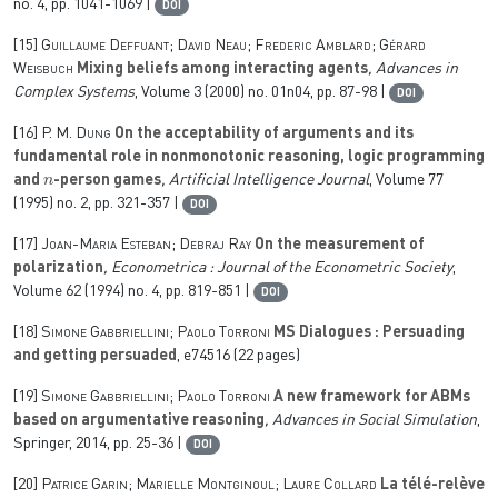
no. 4, pp. 1041-1069 |
DOI
[15]
Guillaume Deffuant; David Neau; Frederic Amblard; Gérard
Weisbuch
Mixing beliefs among interacting agents
, Advances in
Complex Systems
, Volume 3
(2000) no. 01n04, pp. 87-98 |
DOI
[16]
P. M. Dung
On the acceptability of arguments and its
fundamental role in nonmonotonic reasoning, logic programming
n
and
-person games
, Artificial Intelligence Journal
, Volume 77
(1995) no. 2, pp. 321-357 |
DOI
[17]
Joan-Maria Esteban; Debraj Ray
On the measurement of
polarization
, Econometrica : Journal of the Econometric Society
,
Volume 62
(1994) no. 4, pp. 819-851 |
DOI
[18]
Simone Gabbriellini; Paolo Torroni
MS Dialogues : Persuading
and getting persuaded
, e74516 (22 pages)
[19]
Simone Gabbriellini; Paolo Torroni
A new framework for ABMs
based on argumentative reasoning
, Advances in Social Simulation
,
Springer, 2014, pp. 25-36 |
DOI
[20]
Patrice Garin; Marielle Montginoul; Laure Collard
La télé-relève