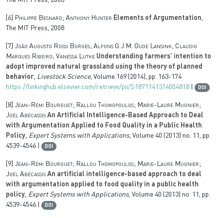
The MIT Press, 2008
[6]
Philippe Besnard; Anthony Hunter
Elements of Argumentation
,
The MIT Press, 2008
[7]
João Augusto Rossi Borges; Alfons G.J.M. Oude Lansink; Claudio
Marques Ribeiro; Vanessa Lutke
Understanding farmers’ intention to
adopt improved natural grassland using the theory of planned
behavior
, Livestock Science
, Volume 169
(2014), pp. 163-174
https://linkinghub.elsevier.com/retrieve/pii/S1871141314004818
|
DOI
[8]
Jean-Rémi Bourguet; Rallou Thomopoulos; Marie-Laure Mugnier;
Joël Abécassis
An Artificial Intelligence-Based Approach to Deal
with Argumentation Applied to Food Quality in a Public Health
Policy
, Expert Systems with Applications
, Volume 40
(2013) no. 11, pp.
4539-4546 |
DOI
[9]
Jean-Rémi Bourguet; Rallou Thomopoulos; Marie-Laure Mugnier;
Joël Abécassis
An artificial intelligence-based approach to deal
with argumentation applied to food quality in a public health
policy
, Expert Systems with Applications
, Volume 40
(2013) no. 11, pp.
4539-4546 |
DOI