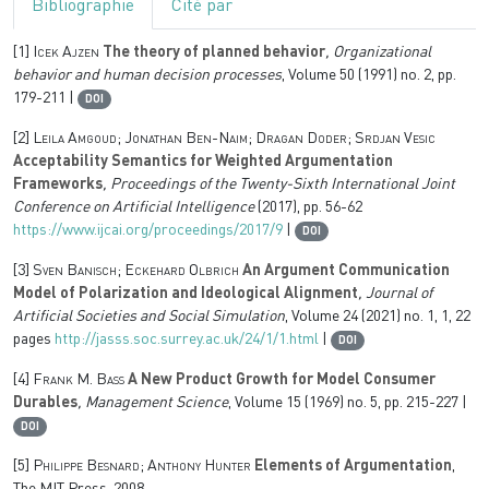
Bibliographie
Cité par
[1]
Icek Ajzen
The theory of planned behavior
, Organizational
behavior and human decision processes
, Volume 50
(1991) no. 2, pp.
179-211 |
DOI
[2]
Leila Amgoud; Jonathan Ben-Naim; Dragan Doder; Srdjan Vesic
Acceptability Semantics for Weighted Argumentation
Frameworks
, Proceedings of the Twenty-Sixth International Joint
Conference on Artificial Intelligence
(2017), pp. 56-62
https://www.ijcai.org/proceedings/2017/9
|
DOI
[3]
Sven Banisch; Eckehard Olbrich
An Argument Communication
Model of Polarization and Ideological Alignment
, Journal of
Artificial Societies and Social Simulation
, Volume 24
(2021) no. 1, 1, 22
pages
http://jasss.soc.surrey.ac.uk/24/1/1.html
|
DOI
[4]
Frank M. Bass
A New Product Growth for Model Consumer
Durables
, Management Science
, Volume 15
(1969) no. 5, pp. 215-227 |
DOI
[5]
Philippe Besnard; Anthony Hunter
Elements of Argumentation
,