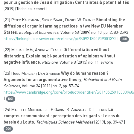
pour la gestion de l’eau d’irrigation : Contraintes & potentialités
(2019) (Technical report)
[21]
Peter Kaufmann; Sigrid Stagl; Daniel W. Franks
Simulating the
diffusion of organic farming practices in two New EU Member
States
, Ecological Economics
, Volume 68
(2009) no. 10, pp. 2580-2593
https://linkinghub.elsevier.com/retrieve/pii/S0921800909001372
|
DOI
[22]
Michael Mäs; Andreas Flache
Differentiation without
distancing. Explaining bi-polarization of opinions without
negative influence
, PloS one
, Volume 8
(2013) no. 11, e74516
[23]
Hugo Mercier; Dan Sperber
Why do humans reason ?
Arguments for an argumentative theory
, Behavioral and Brain
Sciences
, Volume 34
(2011) no. 2, pp. 57-74
https://www.cambridge.org/core/product/identifier/S0140525X10000968/
|
DOI
[24]
Marielle Montginoul; P. Garin; K. Abannar; D. Lepercq
Le
compteur communicant : perception des irrigants : Le cas du
bassin du Louts
, Techniques Sciences Méthodes
(2019), pp. 39-47 |
DOI