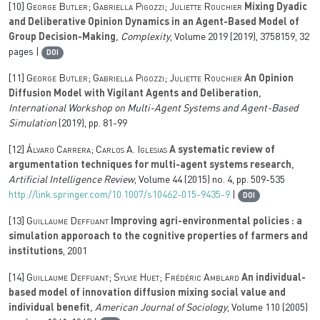
[10]
George Butler; Gabriella Pigozzi; Juliette Rouchier
Mixing Dyadic
and Deliberative Opinion Dynamics in an Agent-Based Model of
Group Decision-Making
, Complexity
, Volume 2019
(2019), 3758159, 32
pages |
DOI
[11]
George Butler; Gabriella Pigozzi; Juliette Rouchier
An Opinion
Diffusion Model with Vigilant Agents and Deliberation
,
International Workshop on Multi-Agent Systems and Agent-Based
Simulation
(2019), pp. 81-99
[12]
Álvaro Carrera; Carlos A. Iglesias
A systematic review of
argumentation techniques for multi-agent systems research
,
Artificial Intelligence Review
, Volume 44
(2015) no. 4, pp. 509-535
http://link.springer.com/10.1007/s10462-015-9435-9
|
DOI
[13]
Guillaume Deffuant
Improving agri-environmental policies : a
simulation apporoach to the cognitive properties of farmers and
institutions
, 2001
[14]
Guillaume Deffuant; Sylvie Huet; Frédéric Amblard
An individual-
based model of innovation diffusion mixing social value and
individual benefit
, American Journal of Sociology
, Volume 110
(2005)