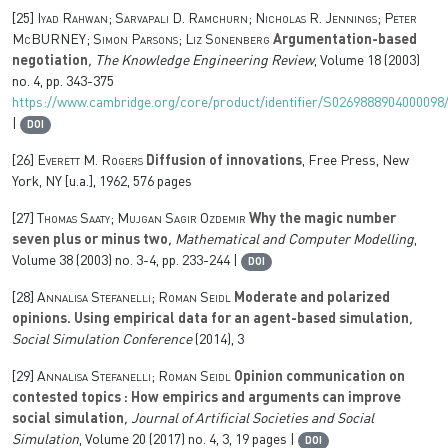
[25]
Iyad Rahwan; Sarvapali D. Ramchurn; Nicholas R. Jennings; Peter
McBURNEY; Simon Parsons; Liz Sonenberg
Argumentation-based
negotiation
, The Knowledge Engineering Review
, Volume 18
(2003)
no. 4, pp. 343-375
https://www.cambridge.org/core/product/identifier/S0269888904000098/t
|
DOI
[26]
Everett M. Rogers
Diffusion of innovations
, Free Press, New
York, NY [u.a.], 1962, 576 pages
[27]
Thomas Saaty; Mujgan Sagir Ozdemir
Why the magic number
seven plus or minus two
, Mathematical and Computer Modelling
,
Volume 38
(2003) no. 3-4, pp. 233-244 |
DOI
[28]
Annalisa Stefanelli; Roman Seidl
Moderate and polarized
opinions. Using empirical data for an agent-based simulation
,
Social Simulation Conference
(2014), 3
[29]
Annalisa Stefanelli; Roman Seidl
Opinion communication on
contested topics : How empirics and arguments can improve
social simulation
, Journal of Artificial Societies and Social
Simulation
, Volume 20
(2017) no. 4, 3, 19 pages |
DOI