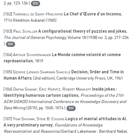
2, pp. 123-136 |
DOI
[102]
Thémiseul de Saint-Hyacinthe
Le Chef d’Œuvre d’un Inconnu
,
1714 Réédition Aubanel (1965)
[103]
Paul Schiller
A configurational theory of puzzles and jokes
,
The Journal of General Psychology
, Volume 18
(1938) no. 2, pp. 217-234
|
DOI
[104]
Arthur Schopenhauer
Le Monde comme volonté et comme
représentation
, 1819
[105]
George Lennox Sharman Shackle
Decision, Order and Time in
Human Affairs
, (2nd edition), Cambridge University Press, UK, 1961
[106]
Dafna Shahaf; Eric Horvitz; Robert Mankoff
Inside jokes :
Identifying humorous cartoon captions
, Proceedings of the 21th
ACM SIGKDD International Conference on Knowledge Discovery and
Data Mining
(2015), pp. 1065-1074 |
DOI
[107]
Yoav Shoham; Steve B. Cousins
Logics of mental attitudes in AI.
A very preliminary survey
, Foundations of Knowledge
Representation and Reasoning
(Gerhard Lakemeyer; Bernhard Nebel,