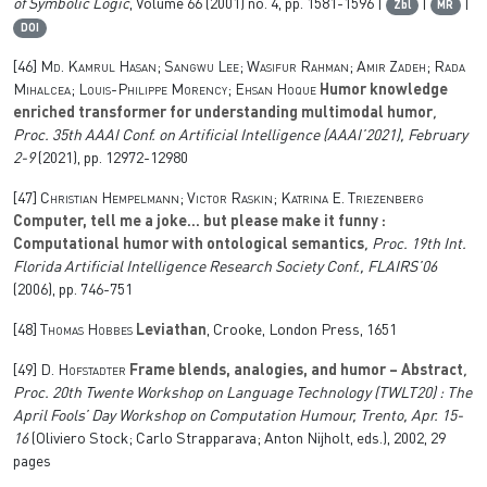
of Symbolic Logic
, Volume 66
(2001) no. 4, pp. 1581-1596 |
|
|
Zbl
MR
DOI
[46]
Md. Kamrul Hasan; Sangwu Lee; Wasifur Rahman; Amir Zadeh; Rada
Mihalcea; Louis-Philippe Morency; Ehsan Hoque
Humor knowledge
enriched transformer for understanding multimodal humor
,
Proc. 35th AAAI Conf. on Artificial Intelligence (AAAI’2021), February
2-9
(2021), pp. 12972-12980
[47]
Christian Hempelmann; Victor Raskin; Katrina E. Triezenberg
Computer, tell me a joke... but please make it funny :
Computational humor with ontological semantics
, Proc. 19th Int.
Florida Artificial Intelligence Research Society Conf., FLAIRS’06
(2006), pp. 746-751
[48]
Thomas Hobbes
Leviathan
, Crooke, London Press, 1651
[49]
D. Hofstadter
Frame blends, analogies, and humor – Abstract
,
Proc. 20th Twente Workshop on Language Technology (TWLT20) : The
April Fools’ Day Workshop on Computation Humour, Trento, Apr. 15-
16
(Oliviero Stock; Carlo Strapparava; Anton Nijholt, eds.), 2002, 29
pages