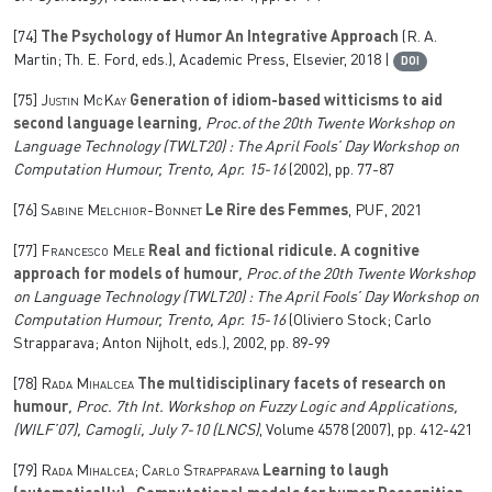
[74]
The Psychology of Humor An Integrative Approach
(R. A.
Martin; Th. E. Ford, eds.), Academic Press, Elsevier, 2018 |
DOI
[75]
Justin McKay
Generation of idiom-based witticisms to aid
second language learning
, Proc.of the 20th Twente Workshop on
Language Technology (TWLT20) : The April Fools’ Day Workshop on
Computation Humour, Trento, Apr. 15-16
(2002), pp. 77-87
[76]
Sabine Melchior-Bonnet
Le Rire des Femmes
, PUF, 2021
[77]
Francesco Mele
Real and fictional ridicule. A cognitive
approach for models of humour
, Proc.of the 20th Twente Workshop
on Language Technology (TWLT20) : The April Fools’ Day Workshop on
Computation Humour, Trento, Apr. 15-16
(Oliviero Stock; Carlo
Strapparava; Anton Nijholt, eds.), 2002, pp. 89-99
[78]
Rada Mihalcea
The multidisciplinary facets of research on
humour
, Proc. 7th Int. Workshop on Fuzzy Logic and Applications,
(WILF’07), Camogli, July 7-10
(LNCS)
, Volume 4578
(2007), pp. 412-421
[79]
Rada Mihalcea; Carlo Strapparava
Learning to laugh