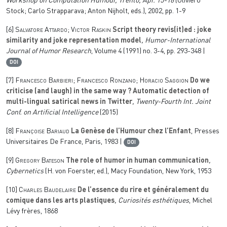
Workshop on Computation Humour, Trento, Apr. 15-16
(Oliviero
Stock; Carlo Strapparava; Anton Nijholt, eds.), 2002, pp. 1-9
[6]
Salvatore Attardo; Victor Raskin
Script theory revis(it)ed : joke
similarity and joke representation model
, Humor-International
Journal of Humor Research
, Volume 4
(1991) no. 3-4, pp. 293-348 |
DOI
[7]
Francesco Barbieri; Francesco Ronzano; Horacio Saggion
Do we
criticise (and laugh) in the same way ? Automatic detection of
multi-lingual satirical news in Twitter
, Twenty-Fourth Int. Joint
Conf. on Artificial Intelligence
(2015)
[8]
Françoise Bariaud
La Genèse de l’Humour chez l’Enfant
, Presses
Universitaires De France, Paris, 1983 |
DOI
[9]
Gregory Bateson
The role of humor in human communication
,
Cybernetics
(H. von Foerster, ed.), Macy Foundation, New York, 1953
[10]
Charles Baudelaire
De l’essence du rire et généralement du
comique dans les arts plastiques
, Curiosités esthétiques
, Michel
Lévy frères, 1868