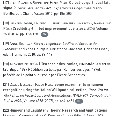
[17]
Jean-François Bonnefon; Henri Prade
Qu’est-ce qui (nous) fait
signe ?
, Dans l’Atelier de l’Art : Expériences Cognitives
(Mario
Borillo, ed.), Champ Vallon, 2010, pp. 186-205
[18]
Richard Booth; Eduardo L Fermé; Sébastien Konieczny; Ramón Pino
Pérez
Credibility-limited improvement operators
, ECAI
, Volume
263
(2014), pp. 123-128 |
Zbl
[19]
Anne Bourgain
Rire et angoisse
, Le Rire à l’épreuve de
l’inconscient
(Anne Bourgain; Christophe Chaperot; Christian Pisani,
eds.), Hermann, 2010, pp. 99-119
[20]
Alcanter de Brahm
L’Ostensoir des Ironies
, Bibliothèque d’art de
la critique, 1899 Réédition partielle par Rumeur des âges (1996),
précédé de Le point sur l’ironie par Pierre Schoentjes
[21]
Davide Buscaldi; Paolo Rosso
Some experiments in humour
recognition using the Italian Wikiquote collection
, Proc. 7th Int.
Workshop on Fuzzy Logic and Applications, (WILF’07), Camogli, July
7-10
(LNCS)
, Volume 4578
(2007), pp. 464-468 |
DOI
[22]
Humour and Laughter : Theory, Research and Applications