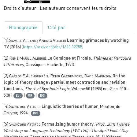
Droits d'auteur : Les auteurs conservent leurs droits
Bibliographie
Cité par
[1]
Samuel Albanie; Andrea Vedaldi
Learning grimaces by watching
TV
(2016) (
https://arxiv.org/abs/1610.02255
)
[2]
René Marill Albérès
Le Comique et l’Ironie
, Thèmes et Parcours
Littéraires
, Classiques Hachette, 1973
[3]
Carlos E Alchourrón; Peter Gärdenfors; David Makinson
On the
logic of theory change : partial meet contraction and revision
functions
, The J. of Symbolic Logic
, Volume 50
(1985) no. 2, pp. 510-
530 |
|
|
Zbl
MR
DOI
[4]
Salvatore Attardo
Linguistic theories of humor
, Mouton, de
Gruyter, 1994 |
DOI
[5]
Salvatore Attardo
Formalizing humor theory
, Proc. 20th Twente
Workshop on Language Technology (TWLT20) : The April Fools’ Day