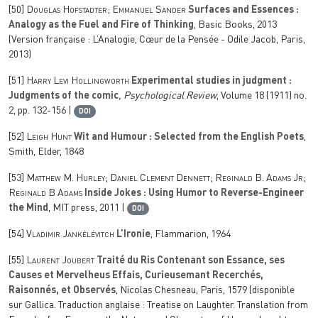
[50]
Douglas Hofstadter; Emmanuel Sander
Surfaces and Essences :
Analogy as the Fuel and Fire of Thinking
, Basic Books, 2013
(Version française : L’Analogie, Cœur de la Pensée - Odile Jacob, Paris,
2013)
[51]
Harry Levi Hollingworth
Experimental studies in judgment :
Judgments of the comic
, Psychological Review
, Volume 18
(1911) no.
2, pp. 132-156 |
DOI
[52]
Leigh Hunt
Wit and Humour : Selected from the English Poets
,
Smith, Elder, 1848
[53]
Matthew M. Hurley; Daniel Clement Dennett; Reginald B. Adams Jr;
Reginald B Adams
Inside Jokes : Using Humor to Reverse-Engineer
the Mind
, MIT press, 2011 |
DOI
[54]
Vladimir Jankélévitch
L’Ironie
, Flammarion, 1964
[55]
Laurent Joubert
Traité du Ris Contenant son Essance, ses
Causes et Mervelheus Effais, Curieusemant Recerchés,
Raisonnés, et Observés
, Nicolas Chesneau, Paris, 1579 (disponible
sur Gallica. Traduction anglaise : Treatise on Laughter. Translation from