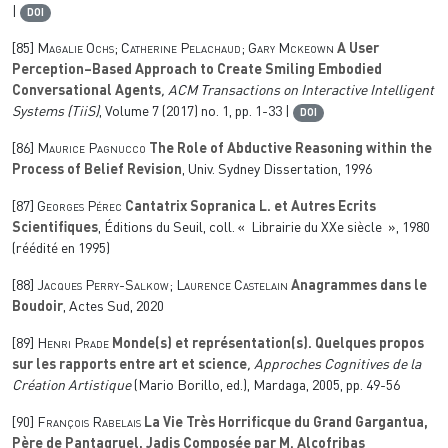
|
DOI
[85]
Magalie Ochs; Catherine Pelachaud; Gary Mckeown
A User
Perception–Based Approach to Create Smiling Embodied
Conversational Agents
, ACM Transactions on Interactive Intelligent
Systems (TiiS)
, Volume 7
(2017) no. 1, pp. 1-33 |
DOI
[86]
Maurice Pagnucco
The Role of Abductive Reasoning within the
Process of Belief Revision
, Univ. Sydney Dissertation, 1996
[87]
Georges Pérec
Cantatrix Sopranica L. et Autres Ecrits
Scientifiques
, Éditions du Seuil, coll. « Librairie du XXe siècle », 1980
(réédité en 1995)
[88]
Jacques Perry-Salkow; Laurence Castelain
Anagrammes dans le
Boudoir
, Actes Sud, 2020
[89]
Henri Prade
Monde(s) et représentation(s). Quelques propos
sur les rapports entre art et science
, Approches Cognitives de la
Création Artistique
(Mario Borillo, ed.), Mardaga, 2005, pp. 49-56
[90]
François Rabelais
La Vie Très Horrificque du Grand Gargantua,
Père de Pantagruel, Jadis Composée par M. Alcofribas