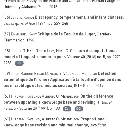
French of an Essay on the Nature and Character of Human Laughter,
University Alabama Press, 2016)
[56]
Jerome Kagan
Discrepancy, temperament, and infant distress
,
The origins of fear
(1974), pp. 229-248
[57]
Emmanuel Kant
Critique de la Faculté de Juger
, Garnier-
Flammarion, 1790
[58]
Justine T. Kao; Roger Levy; Noah D. Goodman
A computational
model of linguistic humor in puns
, Volume 40
(2016) no. 5, pp. 1270-
1285 |
DOI
[59]
Jihen Karoui; Farah Benamara; Véronique Moriceau
Détection
automatique de l’ironie : Application à la fouille d’opinion dans
les microblogs et les médias sociaux
, ISTE Group, 2019
[60]
Hirofumi Katsuno; Alberto O. Mendelzon
On the difference
between updating a knowledge base and revising it
, Belief
revision
, Volume 29
(1991), p. 183 |
|
Zbl
DOI
[61]
Hirofumi Katsuno; Alberto O. Mendelzon
Propositional
knowledge base revision and minimal change
, Artificial