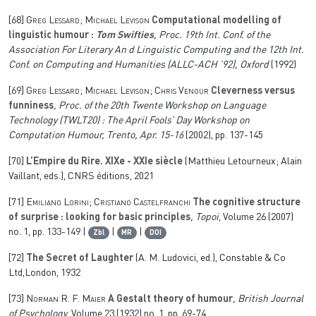
[68]
Greg Lessard; Michael Levison
Computational modelling of
linguistic humour :
Tom Swifties
, Proc. 19th Int. Conf. of the
Association For Literary An d Linguistic Computing and the 12th Int.
Conf. on Computing and Humanities (ALLC-ACH ’92), Oxford
(1992)
[69]
Greg Lessard; Michael Levison; Chris Venour
Cleverness versus
funniness
, Proc. of the 20th Twente Workshop on Language
Technology (TWLT20) : The April Fools’ Day Workshop on
Computation Humour, Trento, Apr. 15-16
(2002), pp. 137-145
[70]
L’Empire du Rire. XIXe - XXIe siècle
(Matthieu Letourneux; Alain
Vaillant, eds.), CNRS éditions, 2021
[71]
Emiliano Lorini; Cristiano Castelfranchi
The cognitive structure
of surprise : looking for basic principles
, Topoi
, Volume 26
(2007)
no. 1, pp. 133-149 |
|
|
Zbl
MR
DOI
[72]
The Secret of Laughter
(A. M. Ludovici, ed.), Constable & Co
Ltd,London, 1932
[73]
Norman R. F. Maier
A Gestalt theory of humour
, British Journal
of Psychology
, Volume 23
(1932) no. 1, pp. 69-74