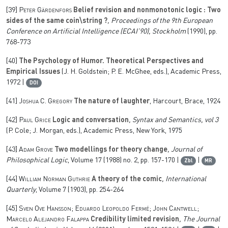
[39]
Peter Gärdenfors
Belief revision and nonmonotonic logic : Two
sides of the same coin\string ?
, Proceedings of the 9th European
Conference on Artificial Intelligence (ECAI’90), Stockholm
(1990), pp.
768-773
[40]
The Psychology of Humor. Theoretical Perspectives and
Empirical Issues
(J. H. Goldstein; P. E. McGhee, eds.), Academic Press,
1972 |
DOI
[41]
Joshua C. Gregory
The nature of laughter
, Harcourt, Brace, 1924
[42]
Paul Grice
Logic and conversation
, Syntax and Semantics, vol 3
(P. Cole; J. Morgan, eds.), Academic Press, New York, 1975
[43]
Adam Grove
Two modellings for theory change
, Journal of
Philosophical Logic
, Volume 17
(1988) no. 2, pp. 157-170 |
|
Zbl
MR
[44]
William Norman Guthrie
A theory of the comic
, International
Quarterly
, Volume 7
(1903), pp. 254-264
[45]
Sven Ove Hansson; Eduardo Leopoldo Fermé; John Cantwell;
Marcelo Alejandro Falappa
Credibility limited revision
, The Journal