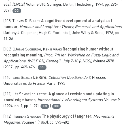
eds.)
(LNCS)
, Volume 810
, Springer, Berlin, Heidelberg, 1994, pp. 296-
309 |
DOI
[108]
Thomas R. Shultz
A cognitive-developmental analysis of
humour
, Humour and Laughter : Theory, Research and Applications
(Antony J. Chapman; Hugh C. Foot, eds.), John Wiley & Sons, 1976, pp.
11-36
[109]
DJonas Sjöbergh; Kenji Araki
Recognizing humor without
recognizing meaning
, Proc. 7th Int. Workshop on Fuzzy Logic and
Applications, (WILF’07), Camogli, July 7-10
(LNCS)
, Volume 4578
(2007), pp. 469-476 |
DOI
[110]
Eric Smadja
Le Rire
, Collection Que Sais-Je ?
, Presses
Universitaires de France, Paris, 1993
[111]
Léa Sombé (collectif)
A glance at revision and updating in
knowledge bases
, International J. of Intelligent Systems
, Volume 9
(1994) no. 1, pp. 1-27 |
|
Zbl
DOI
[112]
Herbert Spencer
The physiology of laughter
, Macmillan’s
Magazine
, Volume 1
(1860), pp. 395-402