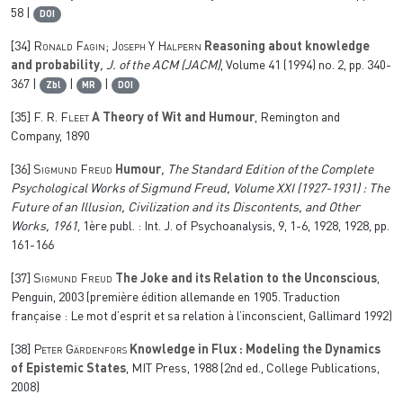
58 |
DOI
[34]
Ronald Fagin; Joseph Y Halpern
Reasoning about knowledge
and probability
, J. of the ACM (JACM)
, Volume 41
(1994) no. 2, pp. 340-
367 |
|
|
Zbl
MR
DOI
[35]
F. R. Fleet
A Theory of Wit and Humour
, Remington and
Company, 1890
[36]
Sigmund Freud
Humour
, The Standard Edition of the Complete
Psychological Works of Sigmund Freud, Volume XXI (1927-1931) : The
Future of an Illusion, Civilization and its Discontents, and Other
Works, 1961
, 1ère publ. : Int. J. of Psychoanalysis, 9, 1-6, 1928, 1928, pp.
161-166
[37]
Sigmund Freud
The Joke and its Relation to the Unconscious
,
Penguin, 2003 (première édition allemande en 1905. Traduction
française : Le mot d’esprit et sa relation à l’inconscient, Gallimard 1992)
[38]
Peter Gärdenfors
Knowledge in Flux : Modeling the Dynamics
of Epistemic States
, MIT Press, 1988 (2nd ed., College Publications,
2008)