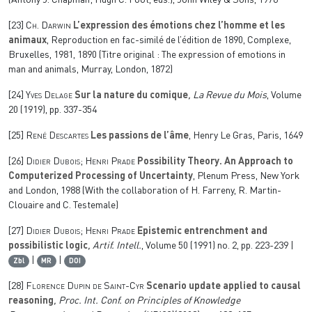
(Antony J. Chapman; Hugh C. Foot, eds.), John Wiley & Sons, 1976
[23]
Ch. Darwin
L’expression des émotions chez l’homme et les
animaux
, Reproduction en fac-similé de l’édition de 1890, Complexe,
Bruxelles, 1981, 1890 (Titre original : The expression of emotions in
man and animals, Murray, London, 1872)
[24]
Yves Delage
Sur la nature du comique
, La Revue du Mois
, Volume
20
(1919), pp. 337-354
[25]
René Descartes
Les passions de l’âme
, Henry Le Gras, Paris, 1649
[26]
Didier Dubois; Henri Prade
Possibility Theory. An Approach to
Computerized Processing of Uncertainty
, Plenum Press, New York
and London, 1988 (With the collaboration of H. Farreny, R. Martin-
Clouaire and C. Testemale)
[27]
Didier Dubois; Henri Prade
Epistemic entrenchment and
possibilistic logic
, Artif. Intell.
, Volume 50
(1991) no. 2, pp. 223-239 |
|
|
Zbl
MR
DOI
[28]
Florence Dupin de Saint-Cyr
Scenario update applied to causal
reasoning
, Proc. Int. Conf. on Principles of Knowledge