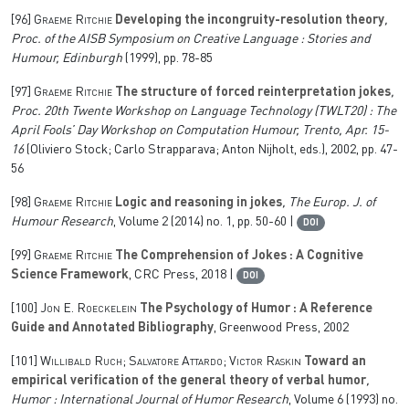
[96]
Graeme Ritchie
Developing the incongruity-resolution theory
,
Proc. of the AISB Symposium on Creative Language : Stories and
Humour, Edinburgh
(1999), pp. 78-85
[97]
Graeme Ritchie
The structure of forced reinterpretation jokes
,
Proc. 20th Twente Workshop on Language Technology (TWLT20) : The
April Fools’ Day Workshop on Computation Humour, Trento, Apr. 15-
16
(Oliviero Stock; Carlo Strapparava; Anton Nijholt, eds.), 2002, pp. 47-
56
[98]
Graeme Ritchie
Logic and reasoning in jokes
, The Europ. J. of
Humour Research
, Volume 2
(2014) no. 1, pp. 50-60 |
DOI
[99]
Graeme Ritchie
The Comprehension of Jokes : A Cognitive
Science Framework
, CRC Press, 2018 |
DOI
[100]
Jon E. Roeckelein
The Psychology of Humor : A Reference
Guide and Annotated Bibliography
, Greenwood Press, 2002
[101]
Willibald Ruch; Salvatore Attardo; Victor Raskin
Toward an
empirical verification of the general theory of verbal humor
,
Humor : International Journal of Humor Research
, Volume 6
(1993) no.