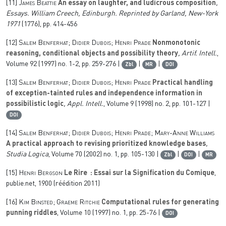
[11]
James Beattie
An essay on laughter, and ludicrous composition
,
Essays. William Creech, Edinburgh. Reprinted by Garland, New-York
1971
(1776), pp. 414-456
[12]
Salem Benferhat; Didier Dubois; Henri Prade
Nonmonotonic
reasoning, conditional objects and possibility theory
, Artif. Intell.
,
Volume 92
(1997) no. 1-2, pp. 259-276 |
|
|
Zbl
MR
DOI
[13]
Salem Benferhat; Didier Dubois; Henri Prade
Practical handling
of exception-tainted rules and independence information in
possibilistic logic
, Appl. Intell.
, Volume 9
(1998) no. 2, pp. 101-127 |
DOI
[14]
Salem Benferhat; Didier Dubois; Henri Prade; Mary-Anne Williams
A practical approach to revising prioritized knowledge bases
,
Studia Logica
, Volume 70
(2002) no. 1, pp. 105-130 |
|
|
Zbl
DOI
MR
[15]
Henri Bergson
Le Rire : Essai sur la Signification du Comique
,
publie.net, 1900 (réédition 2011)
[16]
Kim Binsted; Graeme Ritchie
Computational rules for generating
punning riddles
, Volume 10
(1997) no. 1, pp. 25-76 |
DOI