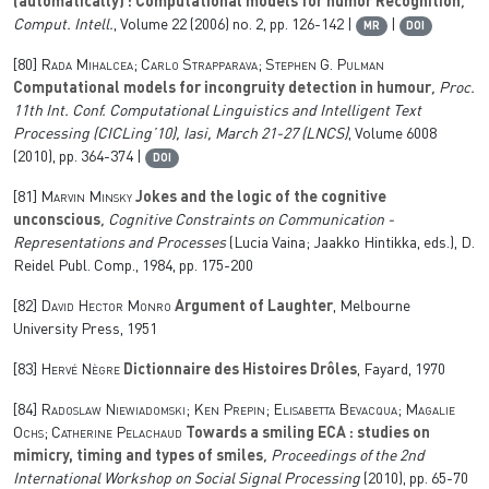
(automatically) : Computational models for humor Recognition
,
Comput. Intell.
, Volume 22
(2006) no. 2, pp. 126-142 |
|
MR
DOI
[80]
Rada Mihalcea; Carlo Strapparava; Stephen G. Pulman
Computational models for incongruity detection in humour
, Proc.
11th Int. Conf. Computational Linguistics and Intelligent Text
Processing (CICLing’10), Iasi, March 21-27
(LNCS)
, Volume 6008
(2010), pp. 364-374 |
DOI
[81]
Marvin Minsky
Jokes and the logic of the cognitive
unconscious
, Cognitive Constraints on Communication -
Representations and Processes
(Lucia Vaina; Jaakko Hintikka, eds.), D.
Reidel Publ. Comp., 1984, pp. 175-200
[82]
David Hector Monro
Argument of Laughter
, Melbourne
University Press, 1951
[83]
Hervé Nègre
Dictionnaire des Histoires Drôles
, Fayard, 1970
[84]
Radoslaw Niewiadomski; Ken Prepin; Elisabetta Bevacqua; Magalie
Ochs; Catherine Pelachaud
Towards a smiling ECA : studies on
mimicry, timing and types of smiles
, Proceedings of the 2nd
International Workshop on Social Signal Processing
(2010), pp. 65-70