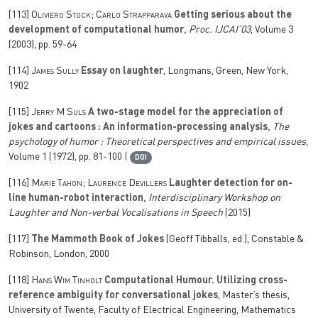
[113]
Oliviero Stock; Carlo Strapparava
Getting serious about the
development of computational humor
, Proc. IJCAI’03
, Volume 3
(2003), pp. 59-64
[114]
James Sully
Essay on laughter
, Longmans, Green, New York,
1902
[115]
Jerry M Suls
A two-stage model for the appreciation of
jokes and cartoons : An information-processing analysis
, The
psychology of humor : Theoretical perspectives and empirical issues
,
Volume 1
(1972), pp. 81-100 |
DOI
[116]
Marie Tahon; Laurence Devillers
Laughter detection for on-
line human-robot interaction
, Interdisciplinary Workshop on
Laughter and Non-verbal Vocalisations in Speech
(2015)
[117]
The Mammoth Book of Jokes
(Geoff Tibballs, ed.), Constable &
Robinson, London, 2000
[118]
Hans Wim Tinholt
Computational Humour. Utilizing cross-
reference ambiguity for conversational jokes
, Master’s thesis,
University of Twente, Faculty of Electrical Engineering, Mathematics