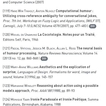
and Computer Science (2007)
[119]
Hans Wim Tinholt; Anton Nijholt
Computational humour :
Utilizing cross-reference ambiguity for conversational jokes
,
Proc. 7th Int. Workshop on Fuzzy Logic and Applications, (WILF’07),
Camogli, July 7-10
(LNCS)
, Volume 4578
(2007), pp. 477-483 |
DOI
[120]
Miguel de Unamuno
La Cocotologie. Notes pour un Traité
,
Editions Self, Paris, 1946
[121]
Pascal Vrticka; Jessica M. Black; Allan L. Reiss
The neural basis
of humour processing
, Nature Reviews Neuroscience
, Volume 14
(2013) no. 12, pp. 860-868 |
DOI
[122]
Mary-Anne Williams
Aesthetics and the explication of
surprise
, Languages of Design. Formalisms for word, image and
sound
, Volume 3
(1996), pp. 145-157
[123]
Marianne Winslett
Reasoning about action using a possible
models approach
, Proc. AAAI’88
(1988), pp. 89-93
[124]
Monique Yaari
Ironie Paradoxale et Ironie Poétique
, Summa
Publications, Birmingham, Alabama, 1988