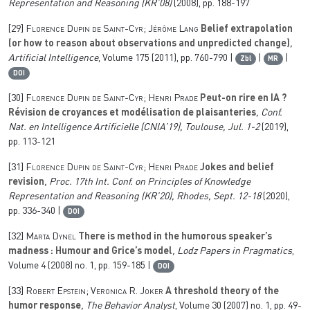
Representation and Reasoning (KR’08)
(2008), pp. 188-197
[29]
Florence Dupin de Saint-Cyr; Jérôme Lang
Belief extrapolation
(or how to reason about observations and unpredicted change)
,
Artificial Intelligence
, Volume 175
(2011), pp. 760-790 |
|
|
Zbl
MR
DOI
[30]
Florence Dupin de Saint-Cyr; Henri Prade
Peut-on rire en IA ?
Révision de croyances et modélisation de plaisanteries
, Conf.
Nat. en Intelligence Artificielle (CNIA’19), Toulouse, Jul. 1-2
(2019),
pp. 113-121
[31]
Florence Dupin de Saint-Cyr; Henri Prade
Jokes and belief
revision
, Proc. 17th Int. Conf. on Principles of Knowledge
Representation and Reasoning (KR’20), Rhodes, Sept. 12-18
(2020),
pp. 336-340 |
DOI
[32]
Marta Dynel
There is method in the humorous speaker’s
madness : Humour and Grice’s model
, Lodz Papers in Pragmatics
,
Volume 4
(2008) no. 1, pp. 159-185 |
DOI
[33]
Robert Epstein; Veronica R. Joker
A threshold theory of the
humor response
, The Behavior Analyst
, Volume 30
(2007) no. 1, pp. 49-