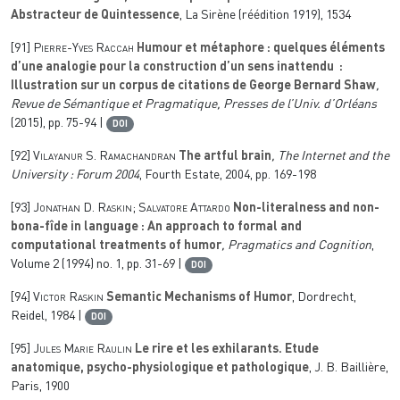
Abstracteur de Quintessence
, La Sirène (réédition 1919), 1534
[91]
Pierre-Yves Raccah
Humour et métaphore : quelques éléments
d’une analogie pour la construction d’un sens inattendu :
Illustration sur un corpus de citations de George Bernard Shaw
,
Revue de Sémantique et Pragmatique, Presses de l’Univ. d’Orléans
(2015), pp. 75-94 |
DOI
[92]
Vilayanur S. Ramachandran
The artful brain
, The Internet and the
University : Forum 2004
, Fourth Estate, 2004, pp. 169-198
[93]
Jonathan D. Raskin; Salvatore Attardo
Non-literalness and non-
bona-fîde in language : An approach to formal and
computational treatments of humor
, Pragmatics and Cognition
,
Volume 2
(1994) no. 1, pp. 31-69 |
DOI
[94]
Victor Raskin
Semantic Mechanisms of Humor
, Dordrecht,
Reidel, 1984 |
DOI
[95]
Jules Marie Raulin
Le rire et les exhilarants. Etude
anatomique, psycho-physiologique et pathologique
, J. B. Baillière,
Paris, 1900