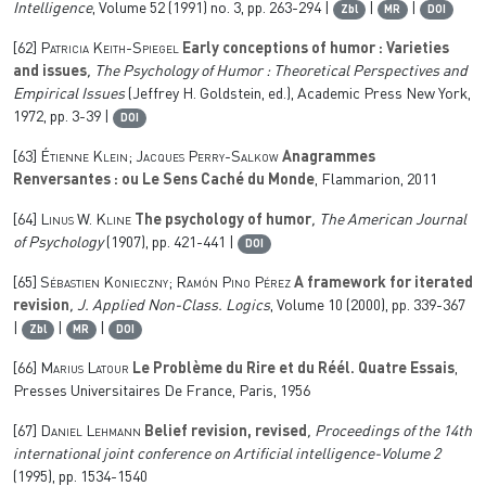
Intelligence
, Volume 52
(1991) no. 3, pp. 263-294 |
|
|
Zbl
MR
DOI
[62]
Patricia Keith-Spiegel
Early conceptions of humor : Varieties
and issues
, The Psychology of Humor : Theoretical Perspectives and
Empirical Issues
(Jeffrey H. Goldstein, ed.), Academic Press New York,
1972, pp. 3-39 |
DOI
[63]
Étienne Klein; Jacques Perry-Salkow
Anagrammes
Renversantes : ou Le Sens Caché du Monde
, Flammarion, 2011
[64]
Linus W. Kline
The psychology of humor
, The American Journal
of Psychology
(1907), pp. 421-441 |
DOI
[65]
Sébastien Konieczny; Ramón Pino Pérez
A framework for iterated
revision
, J. Applied Non-Class. Logics
, Volume 10
(2000), pp. 339-367
|
|
|
Zbl
MR
DOI
[66]
Marius Latour
Le Problème du Rire et du Réél. Quatre Essais
,
Presses Universitaires De France, Paris, 1956
[67]
Daniel Lehmann
Belief revision, revised
, Proceedings of the 14th
international joint conference on Artificial intelligence-Volume 2
(1995), pp. 1534-1540