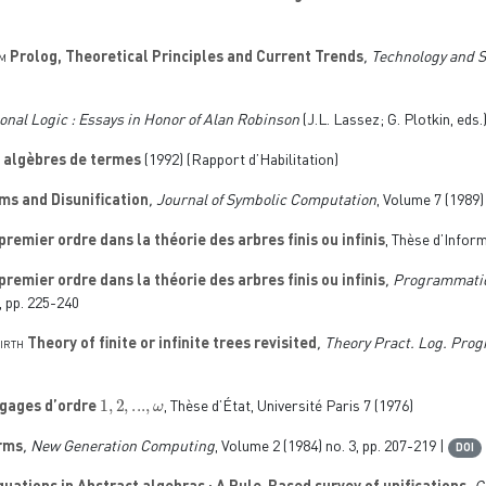
m
Prolog, Theoretical Principles and Current Trends
, Technology and S
onal Logic : Essays in Honor of Alan Robinson
(J.L. Lassez; G. Plotkin, eds.
s algèbres de termes
(1992) (Rapport d’Habilitation)
ms and Disunification
, Journal of Symbolic Computation
, Volume 7
(1989) 
remier ordre dans la théorie des arbres finis ou infinis
, Thèse d’Inform
remier ordre dans la théorie des arbres finis ou infinis
, Programmatio
, pp. 225-240
irth
Theory of finite or infinite trees revisited
, Theory Pract. Log. Pro
1
,
2
,
...
,
ω
ngages d’ordre
, Thèse d’État, Université Paris 7 (1976)
erms
, New Generation Computing
, Volume 2
(1984) no. 3, pp. 207-219 |
DOI