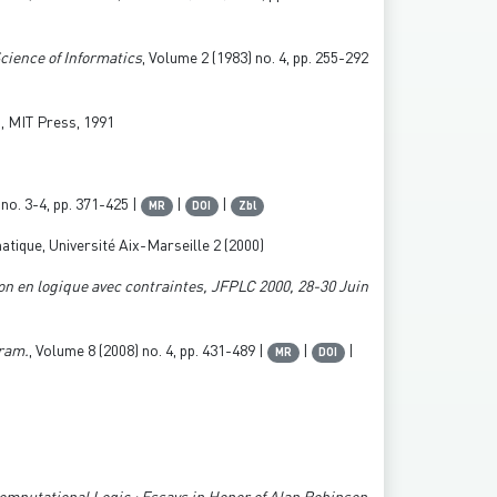
cience of Informatics
, Volume 2
(1983) no. 4, pp. 255-292
), MIT Press, 1991
no. 3-4, pp. 371-425 |
|
|
MR
DOI
Zbl
atique, Université Aix-Marseille 2 (2000)
n en logique avec contraintes, JFPLC 2000, 28-30 Juin
gram.
, Volume 8
(2008) no. 4, pp. 431-489 |
|
|
MR
DOI