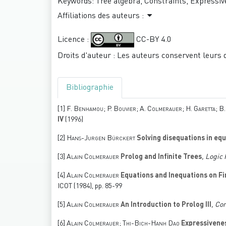
Keywords:
Tree algebra, Constraints, Expressive
Affiliations des auteurs :
Licence :
CC-BY 4.0
Droits d'auteur : Les auteurs conservent leurs 
Bibliographie
[1]
F. Benhamou; P. Bouvier; A. Colmerauer; H. Garetta; B. 
IV
(1996)
[2]
Hans-Jurgen Bürckert
Solving disequations in equ
[3]
Alain Colmerauer
Prolog and Infinite Trees
, Logi
[4]
Alain Colmerauer
Equations and Inequations on Fin
ICOT (1984), pp. 85-99
[5]
Alain Colmerauer
An Introduction to Prolog III
, Co
[6]
Alain Colmerauer; Thi-Bich-Hanh Dao
Expressiveness