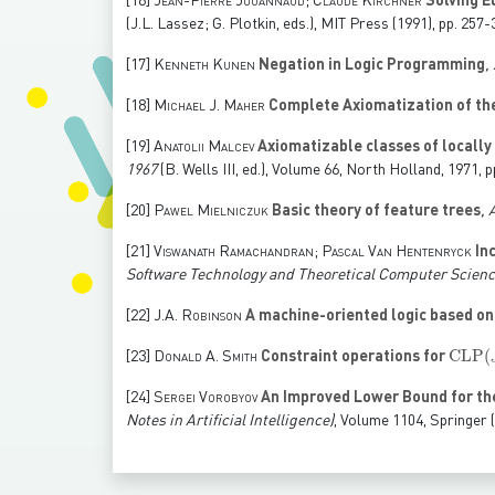
[16]
Jean-Pierre Jouannaud; Claude Kirchner
Solving Eq
(J.L. Lassez; G. Plotkin, eds.), MIT Press (1991), pp. 257
[17]
Kenneth Kunen
Negation in Logic Programming
,
[18]
Michael J. Maher
Complete Axiomatization of the 
[19]
Anatolii Malcev
Axiomatizable classes of locally 
1967
(B. Wells III, ed.)
, Volume 66
, North Holland, 1971, 
[20]
Pawel Mielniczuk
Basic theory of feature trees
,
[21]
Viswanath Ramachandran; Pascal Van Hentenryck
Inc
Software Technology and Theoretical Computer Scien
[22]
J.A. Robinson
A machine-oriented logic based on 
CLP
(
ℱ
[23]
Donald A. Smith
Constraint operations for
[24]
Sergei Vorobyov
An Improved Lower Bound for th
Notes in Artificial Intelligence)
, Volume 1104
, Springer 