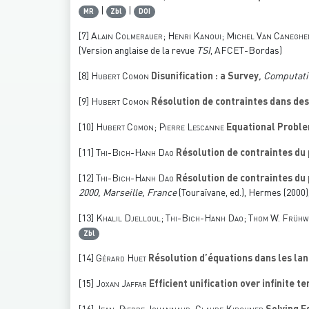
|
|
MR
Zbl
DOI
[7]
Alain Colmerauer; Henri Kanoui; Michel Van Caneghe
(Version anglaise de la revue
TSI
, AFCET-Bordas)
[8]
Hubert Comon
Disunification : a Survey
, Computati
[9]
Hubert Comon
Résolution de contraintes dans de
[10]
Hubert Comon; Pierre Lescanne
Equational Proble
[11]
Thi-Bich-Hanh Dao
Résolution de contraintes du p
[12]
Thi-Bich-Hanh Dao
Résolution de contraintes du p
2000, Marseille, France
(Touraïvane, ed.), Hermes (2000)
[13]
Khalil Djelloul; Thi-Bich-Hanh Dao; Thom W. Frühw
Zbl
[14]
Gérard Huet
Résolution d’équations dans les la
[15]
Joxan Jaffar
Efficient unification over infinite t