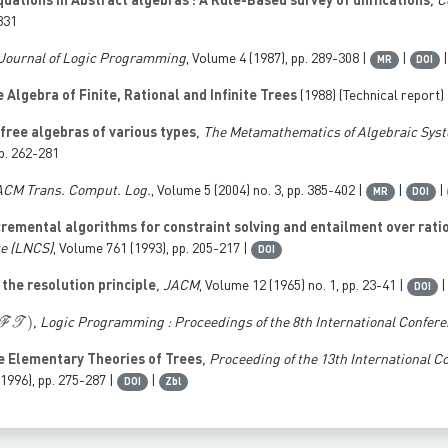
uations in Abstract algebras : A Rule-Based survey of unifications
, 
-331
 Journal of Logic Programming
, Volume 4
(1987), pp. 289-308 |
|
MR
DOI
Algebra of Finite, Rational and Infinite Trees
(1988) (Technical report)
free algebras of various types
, The Metamathematics of Algebraic Syste
pp. 262-281
 ACM Trans. Comput. Log.
, Volume 5
(2004) no. 3, pp. 385-402 |
|
|
MR
DOI
remental algorithms for constraint solving and entailment over rati
ce
(LNCS)
, Volume 761
(1993), pp. 205-217 |
DOI
the resolution principle
, JACM
, Volume 12
(1965) no. 1, pp. 23-41 |
DOI
𝒯
)
, Logic Programming : Proceedings of the 8th International Confer
e Elementary Theories of Trees
, Proceeding of the 13th International
(1996), pp. 275-287 |
|
DOI
Zbl