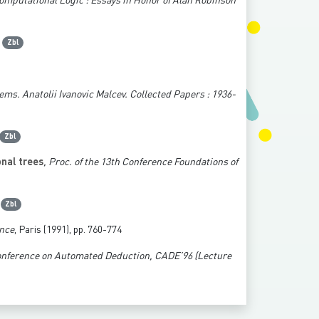
Computational Logic : Essays in Honor of Alan Robinson
|
Zbl
ms. Anatolii Ivanovic Malcev. Collected Papers : 1936-
Zbl
onal trees
, Proc. of the 13th Conference Foundations of
|
Zbl
ence
, Paris (1991), pp. 760-774
 Conference on Automated Deduction, CADE’96
(Lecture