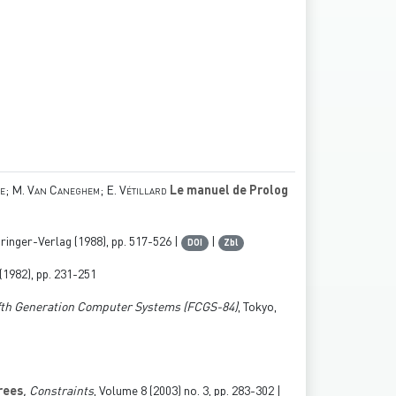
ne; M. Van Caneghem; E. Vétillard
Le manuel de Prolog
pringer-Verlag (1988), pp. 517-526 |
|
DOI
Zbl
(1982), pp. 231-251
Fifth Generation Computer Systems (FCGS-84)
, Tokyo,
Trees
, Constraints
, Volume 8
(2003) no. 3, pp. 283-302 |