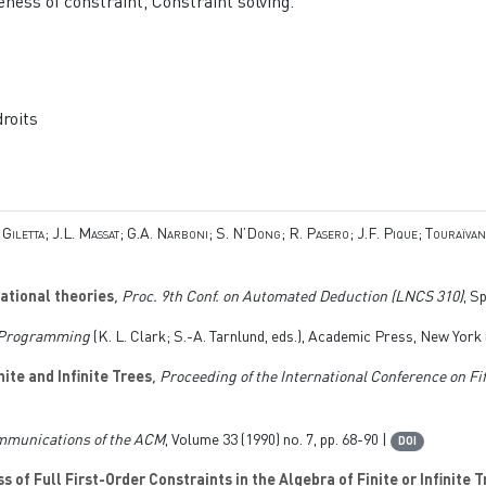
ness of constraint, Constraint solving.
droits
Giletta; J.L. Massat; G.A. Narboni; S. N’Dong; R. Pasero; J.F. Pique; Touraïva
ational theories
, Proc. 9th Conf. on Automated Deduction
(LNCS 310)
, S
c Programming
(K. L. Clark; S.-A. Tarnlund, eds.), Academic Press, New York 
ite and Infinite Trees
, Proceeding of the International Conference on 
mmunications of the ACM
, Volume 33
(1990) no. 7, pp. 68-90 |
DOI
 of Full First-Order Constraints in the Algebra of Finite or Infinite 