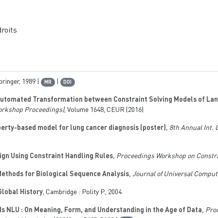
droits
pringer, 1989 |
|
MR
DOI
utomated Transformation between Constraint Solving Models of La
rkshop Proceedings)
, Volume 1648
, CEUR (2016)
erty-based model for lung cancer diagnosis (poster)
, 8th Annual Int
gn Using Constraint Handling Rules
, Proceedings Workshop on Constra
ethods for Biological Sequence Analysis
, Journal of Universal Comput
Global History
, Cambridge : Polity P., 2004
s NLU : On Meaning, Form, and Understanding in the Age of Data
, Pro