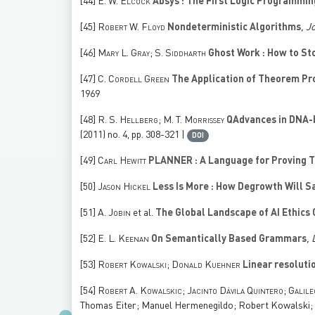
[44]
E. W. Elcock
Absys : The First Logic Programmi
[45]
Robert W. Floyd
Nondeterministic Algorithms
, J
[46]
Mary L. Gray; S. Siddharth
Ghost Work : How to Sto
[47]
C. Cordell Green
The Application of Theorem Pr
1969
[48]
R. S. Hellberg; M. T. Morrissey
QAdvances in DNA-b
(2011) no. 4, pp. 308-321 |
DOI
[49]
Carl Hewitt
PLANNER : A Language for Proving 
[50]
Jason Hickel
Less Is More : How Degrowth Will S
[51]
A. Jobin
et al.
The Global Landscape of AI Ethics 
[52]
E. L. Keenan
On Semantically Based Grammars
, 
[53]
Robert Kowalski; Donald Kuehner
Linear resolutio
[54]
Robert A. Kowalskic; Jacinto Dávila Quintero; Galil
Thomas Eiter; Manuel Hermenegildo; Robert Kowalski; 