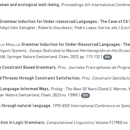
uman and ecological well-being
, Proceedings 6th International Confer
Grammar Induction for Under-resourced Languages : The Case of Ch’
thday
(John Gallagher; Roberto Giacobazzi; Pedro Lopez-Garcia, eds.)
(Lect
lio Miralles
Grammar Induction for Under-Resourced Languages : The 
ligent Systems : Essays Dedicated to Manuel Hermenegildo on the Occasio
160
, Springer Nature Switzerland, Cham, 2023, pp. 113-132 |
DOI
le Constraint Based Grammars
, Proc. Journées Francophones de Progra
d Phrases through Constraint Satisfaction
, Proc. Constraint Satisfac
n Language-Informed Ways
, Prolog : The Next 50 Years
(David S. Warren; 
ger Nature Switzerland, Cham, 2023 no. 13900 |
DOI
s through natural language
, 1995 IEEE International Conference on Syst
tion in Logic Grammars
, Computational Linguistics
, Volume 9
(1983) no. 