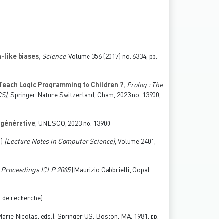
-like biases
, Science
, Volume 356
(2017) no. 6334, pp.
Teach Logic Programming to Children ?
, Prolog : The
S)
, Springer Nature Switzerland, Cham, 2023 no. 13900,
e générative
, UNESCO, 2023 no. 13900
.)
(Lecture Notes in Computer Science)
, Volume 2401
,
, Proceedings ICLP 2005
(Maurizio Gabbrielli; Gopal
t de recherche)
arie Nicolas, eds.), Springer US, Boston, MA, 1981, pp.