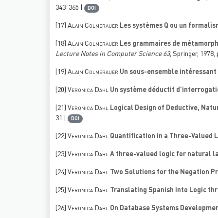
343-365 |
DOI
[17]
Alain Colmerauer
Les systèmes Q ou un formalism
[18]
Alain Colmerauer
Les grammaires de métamorph
Lecture Notes in Computer Science 63
, Springer, 1978,
[19]
Alain Colmerauer
Un sous-ensemble intéressant 
[20]
Veronica Dahl
Un système déductif d’interrogat
[21]
Veronica Dahl
Logical Design of Deductive, Nat
31 |
DOI
[22]
Veronica Dahl
Quantification in a Three-Valued
[23]
Veronica Dahl
A three-valued logic for natural 
[24]
Veronica Dahl
Two Solutions for the Negation P
[25]
Veronica Dahl
Translating Spanish into Logic th
[26]
Veronica Dahl
On Database Systems Developmen