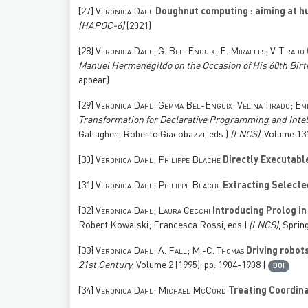
[27]
Veronica Dahl
Doughnut computing : aiming at h
(HAPOC-6)
(2021)
[28]
Veronica Dahl; G. Bel-Enguix; E. Miralles; V. Tirado
Manuel Hermenegildo on the Occasion of His 60th Bir
appear)
[29]
Veronica Dahl; Gemma Bel-Enguix; Velina Tirado; Emi
Transformation for Declarative Programming and Intel
Gallagher; Roberto Giacobazzi, eds.)
(LNCS)
, Volume 13
[30]
Veronica Dahl; Philippe Blache
Directly Executab
[31]
Veronica Dahl; Philippe Blache
Extracting Selecte
[32]
Veronica Dahl; Laura Cecchi
Introducing Prolog i
Robert Kowalski; Francesca Rossi, eds.)
(LNCS)
, Sprin
[33]
Veronica Dahl; A. Fall; M.-C. Thomas
Driving robot
21st Century
, Volume 2
(1995), pp. 1904-1908 |
DOI
[34]
Veronica Dahl; Michael McCord
Treating Coordina