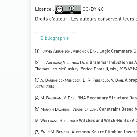
Licence :
CC-BY 4.0
Droits d'auteur : Les auteurs conservent leurs 
Bibliographie
[1]
Harvey Abramson; Veronica Dahl
Logic Grammars
, S
[2]
Ife Adebara; Veronica Dahl
Grammar Induction as A
Thomas Leo McCluskey; Enrico Pontelli, eds.)
(CEUR Wo
[3]
A. Barranco-Mendoza; D. R. Persaoud; V. Dahl
A prop
2004
(2004)
[4]
M. Bavarian; V. Dahl
RNA Secondary Structure Desi
[5]
Maryam Bavarian; Verónica Dahl
Constraint Based M
[6]
Wolfgang Behringer
Witches and Witch-Hunts : A 
[7]
Emily M. Bender; Alexander Koller
Climbing toward