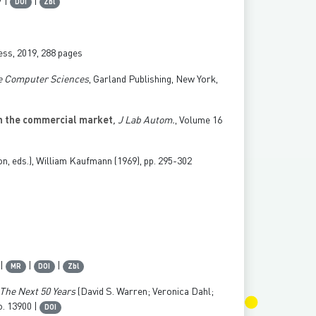
7 |
|
DOI
Zbl
ess, 2019, 288 pages
he Computer Sciences
, Garland Publishing, New York,
on the commercial market
, J Lab Autom.
, Volume 16
, eds.), William Kaufmann (1969), pp. 295-302
 |
|
|
MR
DOI
Zbl
: The Next 50 Years
(David S. Warren; Veronica Dahl;
o. 13900 |
DOI