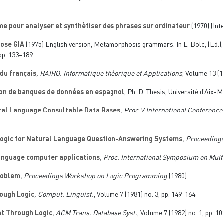
e pour analyser et synthètiser des phrases sur ordinateur
(1970) (Int
ose GIA
(1975) English version, Metamorphosis grammars. In L. Bolc, (Ed.)
 pp. 133–189
du français
, RAIRO. Informatique thèorique et Applications
, Volume 13
(1
ion de banques de données en espagnol
, Ph. D. Thesis, Université d’Aix-M
ural Language Consultable Data Bases
, Proc.V International Conference
 Logic for Natural Language Question-Answering Systems
, Proceeding
language computer applications
, Proc. International Symposium on Mult
roblem
, Proceedings Workshop on Logic Programming
(1980)
rough Logic
, Comput. Linguist.
, Volume 7
(1981) no. 3, pp. 149-164
t Through Logic
, ACM Trans. Database Syst.
, Volume 7
(1982) no. 1, pp. 1