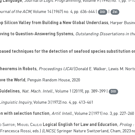
ng Language
, Journal of Logic Programming
, Volume 9
(1990) no. 1, pp. 1-1
ournal of the ACM
, Volume 14
(1967) no. 4, pp. 636-644 |
|
DOI
Zbl
p Silicon Valley from Building a New Global Underclass
, Harper Busin
oving to Question-Answering Systems
, Outstanding Dissertations in t
ased techniques for the detection of seafood species substitution 
Theorems in Robots
, Proceedings IJCAI
(Donald E. Walker; Lewis M. Norton
ave the World
, Penguin Random House, 2020
Guidelines
, Nat. Mach. Intell.
, Volume 1
(2019), pp. 389-399 |
DOI
Linguistic Inquiry
, Volume 3
(1972) no. 4, pp. 413-461
n with selection function
, Artif. Intell.
, Volume 2
(1971) no. 3, pp. 227-260
eo Sartor; Miguel Calejo
Logical English for Law and Education
, Prolog 
Francesca Rossi, eds.)
(LNCS)
, Springer Nature Switzerland, Cham, 2023 n