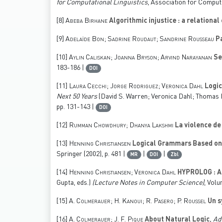
for Computational Linguistics
, Association for Computa
[8]
Abeba Birhane
Algorithmic injustice : a relational
[9]
Adelaïde Bon; Sadrine Roudaut; Sandrine Rousseau
Pa
[10]
Aylin Caliskan; Joanna Bryson; Arvind Narayanan
Se
183-186 |
DOI
[11]
Laura Cecchi; Jorge Rodriguez; Veronica Dahl
Logic
Next 50 Years
(David S. Warren; Veronica Dahl; Thomas 
pp. 131-143 |
DOI
[12]
Rumman Chowdhury; Dhanya Lakshmi
La violence de 
[13]
Henning Christiansen
Logical Grammars Based on 
Springer (2002), p. 481 |
|
|
MR
DOI
Zbl
[14]
Henning Christiansen; Veronica Dahl
HYPROLOG : A
Gupta, eds.)
(Lecture Notes in Computer Science)
, Vol
[15]
A. Colmerauer; H. Kanoui; R. Pasero; P. Roussel
Un s
[16]
A. Colmerauer; J. F. Pique
About Natural Logic
, Ad