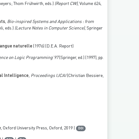
eyers; Thom Frühwirth, eds.)
(Report CW)
, Volume 624
,
hts
, Bio-inspired Systems and Applications : from
i, eds.)
(Lecture Notes in Computer Science)
, Springer
langue naturelle
(1976) (D.E.A. Report)
rence on Logic Programming’97
(Springer, ed.) (1997), pp.
al Intelligence
, Proceedings IJCAI
(Christian Bessiere,
e
, Oxford University Press, Oxford, 2019 |
DOI