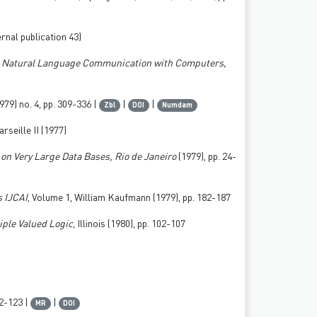
ernal publication 43)
,
Natural Language Communication with Computers,
979) no. 4, pp. 309-336 |
|
|
Zbl
DOI
Numdam
arseille II (1977)
 on Very Large Data Bases, Rio de Janeiro
(1979), pp. 24-
s IJCAI
, Volume 1
, William Kaufmann (1979), pp. 182-187
iple Valued Logic
, Illinois (1980), pp. 102-107
02-123 |
|
MR
DOI