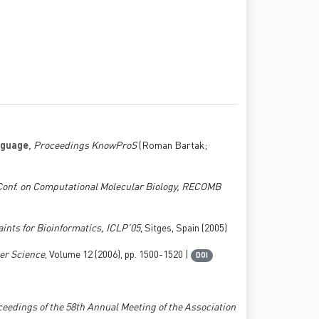
nguage
, Proceedings KnowProS
(Roman Bartak;
. Conf. on Computational Molecular Biology, RECOMB
ints for Bioinformatics, ICLP’05
, Sitges, Spain (2005)
er Science
, Volume 12
(2006), pp. 1500-1520 |
DOI
ceedings of the 58th Annual Meeting of the Association