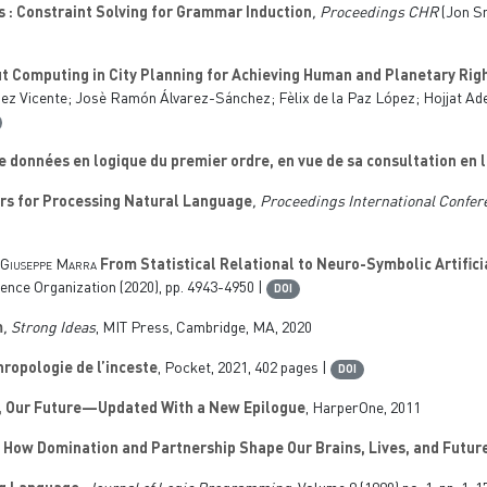
 Constraint Solving for Grammar Induction
, Proceedings CHR
(Jon Sn
 Computing in City Planning for Achieving Human and Planetary Rig
z Vicente; Josè Ramón Álvarez-Sánchez; Fèlix de la Paz López; Hojjat Adel
 données en logique du premier ordre, en vue de sa consultation en 
 for Processing Natural Language
, Proceedings International Confe
 Giuseppe Marra
From Statistical Relational to Neuro-Symbolic Artifici
igence Organization (2020), pp. 4943-4950 |
DOI
m
, Strong Ideas
, MIT Press, Cambridge, MA, 2020
ropologie de l’inceste
, Pocket, 2021, 402 pages |
DOI
ry, Our Future—Updated With a New Epilogue
, HarperOne, 2011
 How Domination and Partnership Shape Our Brains, Lives, and Futur