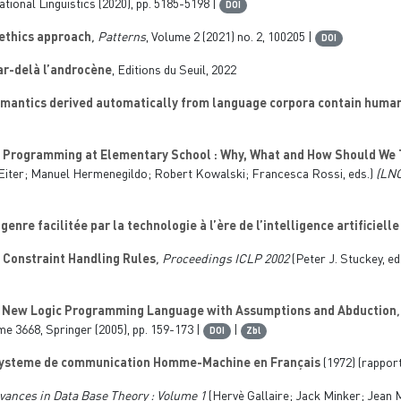
tional Linguistics (2020), pp. 5185-5198 |
DOI
 ethics approach
, Patterns
, Volume 2
(2021) no. 2, 100205 |
DOI
r-delà l’androcène
, Editions du Seuil, 2022
mantics derived automatically from language corpora contain human
 Programming at Elementary School : Why, What and How Should We 
Eiter; Manuel Hermenegildo; Robert Kowalski; Francesca Rossi, eds.)
(LNC
genre facilitée par la technologie à l’ère de l’intelligence artificiell
Constraint Handling Rules
, Proceedings ICLP 2002
(Peter J. Stuckey, ed
 New Logic Programming Language with Assumptions and Abduction
ume 3668
, Springer (2005), pp. 159-173 |
|
DOI
Zbl
ysteme de communication Homme-Machine en Français
(1972) (rappor
vances in Data Base Theory : Volume 1
(Hervè Gallaire; Jack Minker; Jean M