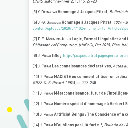
CNRS
(automne-hiver 2010) no. 27–28
[5]
Y. Demazeau
Hommage à Jacques Pitrat
, Bulletin d
[6]
J.-G. Ganascia
Hommage à Jacques Pitrat
, 1024 – 
content/uploads/2020/04/1024-numero-15_Article22.pd
[7]
P. E. Mounier-Kuhn
Logic, Formal Linguistics and
Philosophy of Computing, (HaPoC), Oct 2015, Pisa, Ital
[8]
J. Pitrat
(Blog,
http://jacques.pitrat.pagesperso-oran
[9]
J. Pitrat
Les connaissances déclaratives
, Actes d
[10]
J. Pitrat
MACISTE ou comment utiliser un ordina
GR22-C. F. Picard
(1985), pp. 223-240
[11]
J. Pitrat
Métaconnaissance, futur de l’intelligenc
[12]
J. Pitrat
Numéro spécial d’hommage à Herbert 
[13]
J. Pitrat
Artificial Beings : The Conscience of a 
[14]
J. Pitrat
N’oublions pas l’IA forte !
, Bulletin de l’