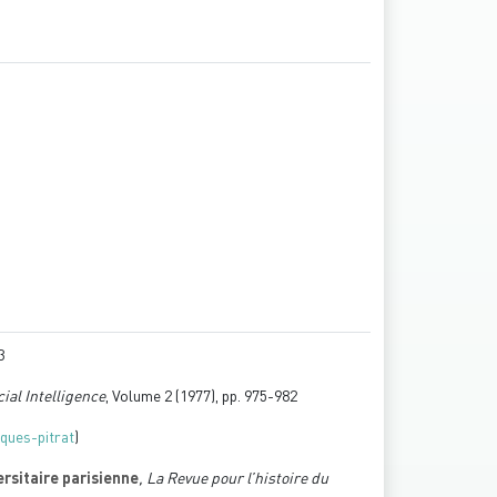
3
cial Intelligence
, Volume 2
(1977), pp. 975-982
cques-pitrat
)
ersitaire parisienne
, La Revue pour l’histoire du