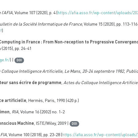
e l’AFIA
, Volume 107
(2020), p. 4 (
https://afia.asso.fr/wp-content/uploads/20
Bulletin de la Société Informatique de France
, Volume 15
(2020), pp. 113-116 
f
)
 Computing in France : From Non-reception to Progressive Convergen
y
(2015), pp. 24-41
ge.fr/
) |
DOI
u Colloque Intelligence Artificielle, Le Mans, 20-24 septembre 1982, Publi
teur sans écrire de programme
, Actes du Colloque Intelligence Artifici
e artificielle
, Hermès, Paris, 1990 (420 p.)
Simon
, RIA
, Volume 16
(2002) no. 1-2
conscious Machine
, ISTE/Wiley, 2009 |
DOI
AFIA
, Volume 100
(2018), pp. 23-28 (
https://afia.asso.fr/wp-content/uploads