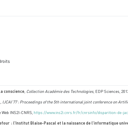
droits
la conscience
, Collection Académie des Technologies
, EDP Sciences, 201
g
, IJCAI’77 : Proceedings of the 5th international joint conference on Artifi
ite Web INS2I-CNRS,
https://www.ins2i.cnrs.fr/fr/cnrsinfo/disparition-de-ja
four : l’Institut Blaise-Pascal et la naissance de l’informatique univ