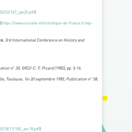
20/02/107_jan20.pdf
)
(
https://www.societe-informatique-de-france.fr/wp-
ce
, 3rd International Conference on History and
∘
cation n
30, GR22-C. F. Picard
(1982), pp. 3-16
∘
elle, Toulouse, 16-20 septembre 1985, Publication n
58,
/2018/11/100_avr18.pdf
)