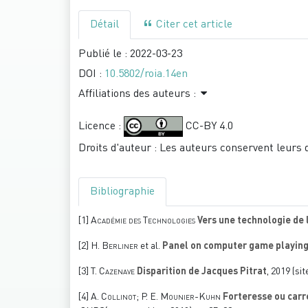
Détail
Citer cet article
Publié le :
2022-03-23
DOI :
10.5802/roia.14en
Affiliations des auteurs :
Licence :
CC-BY 4.0
Droits d'auteur : Les auteurs conservent leurs 
Bibliographie
[1]
Académie des Technologies
Vers une technologie de 
[2]
H. Berliner
et al.
Panel on computer game playin
[3]
T. Cazenave
Disparition de Jacques Pitrat
, 2019 (s
[4]
A. Collinot; P. E. Mounier-Kuhn
Forteresse ou carre