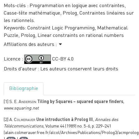
Mots-clés :
Programmation en logique avec contraintes,
Casse-tête mathématique, Prolog, Contraintes linéaires sur
les rationnels.
Keywords:
Constraint Logic Programming, Mathematical
Puzzle, Prolog, Linear constraints on rational numbers
Affiliations des auteurs :
Licence :
CC-BY 4.0
Droits d'auteur : Les auteurs conservent leurs droits
Bibliographie
[1]
S. E. Anderson
Tiling by Squares – squared square finders
,
www.squaring.net
[2]
A. Colmerauer
Une introduction à Prolog III
, Annales des
Télécommunications
, Volume 44
(1989) no. 5-6, p. 229–241
(alain.colmerauer.free.fr/alcol/ArchivesPublications/Prolog3/acmprolog3