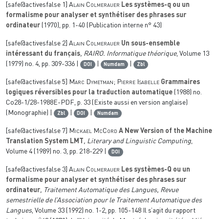
[safe@activesfalse 1]
Alain Colmerauer
Les systèmes-q ou un
formalisme pour analyser et synthétiser des phrases sur
ordinateur
(1970), pp. 1-40 (Publication interne n° 43)
[safe@activesfalse 2]
Alain Colmerauer
Un sous-ensemble
intéressant du français
, RAIRO. Informatique théorique
, Volume 13
(1979) no. 4, pp. 309-336 |
|
|
DOI
Numdam
Zbl
[safe@activesfalse 5]
Marc Dymetman; Pierre Isabelle
Grammaires
logiques réversibles pour la traduction automatique
(1988) no.
Co28-1/28-1988E-PDF, p. 33 (Existe aussi en version anglaise)
(Monographie) |
|
|
Zbl
DOI
Numdam
[safe@activesfalse 7]
Mickael McCord
A New Version of the Machine
Translation System LMT
, Literary and Linguistic Computing
,
Volume 4
(1989) no. 3, pp. 218-229 |
DOI
[safe@activesfalse 3]
Alain Colmerauer
Les systèmes-Q ou un
formalisme pour analyser et synthétiser des phrases sur
ordinateur
, Traitement Automatique des Langues, Revue
semestrielle de l’Association pour le Traitement Automatique des
Langues
, Volume 33
(1992) no. 1-2, pp. 105-148 Il s’agit du rapport
∘