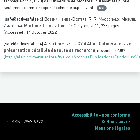
technique n
43 (1970) de l’Université de Montréal, qui avait été publié
seulement comme rapport technique auparavant |
DOI
[safe@activesfalse 6]
Bozena Henisz-Dostert; R. R. Macdonald; Mickael
Zarechnak
Machine Translation
, De Gruyter., 2011, 278 pages
(Accessed : 14 October 2022)
[safe@activesfalse 4]
Alain Colmerauer
CV d’Alain Colmerauer avec
présentation détaillée de toute sa recherche
, novembre 2007
(
http://alain.colmerauer.free.fr/alcol/ArchivesPublications/CurriculumVi
Accessibilité - non conforme
e-ISSN : 2967-9672
Nous suivre
Mentions légales