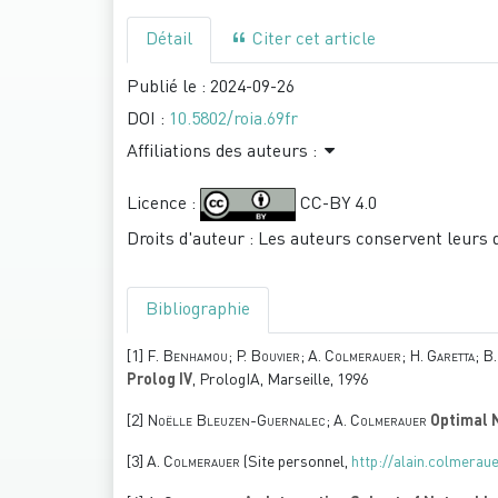
Détail
Citer cet article
Publié le :
2024-09-26
DOI :
10.5802/roia.69fr
Affiliations des auteurs :
Licence :
CC-BY 4.0
Droits d'auteur : Les auteurs conservent leurs 
Bibliographie
[1]
F. Benhamou; P. Bouvier; A. Colmerauer; H. Garetta; B. 
Prolog IV
, PrologIA, Marseille, 1996
[2]
Noëlle Bleuzen-Guernalec; A. Colmerauer
Optimal N
[3]
A. Colmerauer
(Site personnel,
http://alain.colmeraue