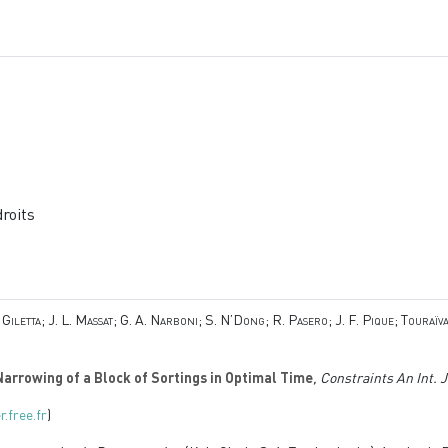
droits
Giletta; J. L. Massat; G. A. Narboni; S. N’Dong; R. Pasero; J. F. Pique; Touraï
arrowing of a Block of Sortings in Optimal Time
, Constraints An Int. J
r.free.fr
)