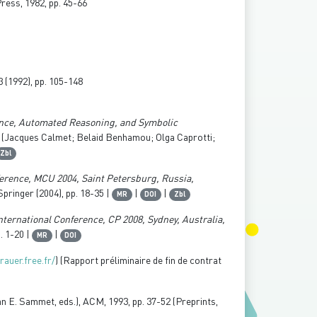
Press, 1982, pp. 45-66
3
(1992), pp. 105-148
igence, Automated Reasoning, and Symbolic
(Jacques Calmet; Belaid Benhamou; Olga Caprotti;
Zbl
ference, MCU 2004, Saint Petersburg, Russia,
 Springer (2004), pp. 18-35 |
|
|
MR
DOI
Zbl
nternational Conference, CP 2008, Sydney, Australia,
p. 1-20 |
|
MR
DOI
rauer.free.fr/
) (Rapport préliminaire de fin de contrat
an E. Sammet, eds.), ACM, 1993, pp. 37-52 (Preprints,