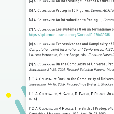
[4]
A. Colmerauer
An Interesting Subset of Natural 
[5]
A. Colmerauer
Prolog in 10 Figures
, Comm. ACM
, 
[6]
A. Colmerauer
An Introduction to Prolog III
, Comm
[7]
A. Colmerauer
Les systèmes Q ou un formalisme po
https://api.semanticscholar.org/CorpusID:170632988
[8]
A. Colmerauer
Expressiveness and Complexity of Fu
Computation, Joint International * Conferences, AISC 
Laurent Henocque; Volker Sorge, eds.)
(Lecture Notes 
[9]
A. Colmerauer
On the Complexity of Universal Pr
September 21-24, 2004, Revised Selected Papers
(Maur
[10]
A. Colmerauer
Back to the Complexity of Univer
September 14-18, 2008. Proceedings
(Peter J. Stuckey, 
[11]
A. Colmerauer; H. Kanoui; R. Pasero; P. Roussel
Un s
IRIA)
[12]
A. Colmerauer; P. Roussel
The Birth of Prolog
, Hi