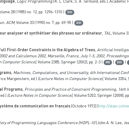
Language
, Logic Programming
(K. L. Clark; S. A. Tarnlund, eds.), Academic 
Volume 28
(1985) no. 12, pp. 1296-1310 |
DOI
un. ACM
, Volume 33
(1990) no. 7, pp. 69-90 |
DOI
ur analyser et synthètiser des phrases sur ordinateur
, TAL
, Volume 3
ll First-Order Constraints in the Algebra of Trees
, Artificial Intell
2002 and Calculemus 2002, Marseille, France, July 1-5, 2002, Proceedings
in Computer Science)
, Volume 2385
, Springer (2002), pp. 2-3 |
|
|
MR
DOI
ograms
, Machines, Computations, and Universality, 4th International Con
ice Margenstern, ed.)
(Lecture Notes in Computer Science)
, Volume 3354
,
sal Programs
, Principles and Practice of Constraint Programming, 14th I
ed.)
(Lecture Notes in Computer Science)
, Volume 5202
, Springer (2008), p
ystème de communication en français
(Octobre 1972) (
http://alain.colme
story of Programming Languages Conference (HOPL-II)
(John A. N. Lee; Je