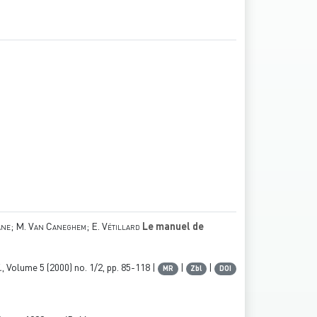
vane; M. Van Caneghem; E. Vétillard
Le manuel de
.
, Volume 5
(2000) no. 1/2, pp. 85-118 |
|
|
MR
Zbl
DOI