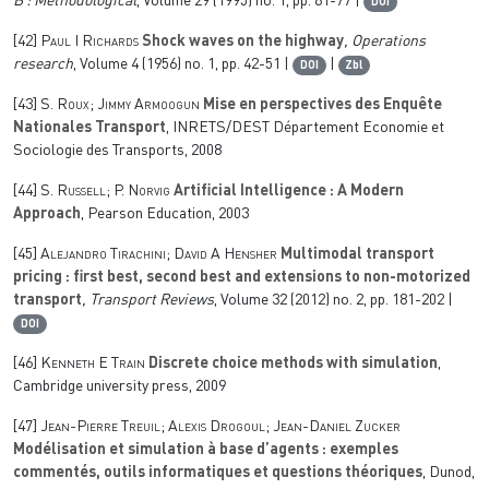
B : Methodological
, Volume 29
(1995) no. 1, pp. 61-77 |
DOI
[42]
Paul I Richards
Shock waves on the highway
, Operations
research
, Volume 4
(1956) no. 1, pp. 42-51 |
|
DOI
Zbl
[43]
S. Roux; Jimmy Armoogun
Mise en perspectives des Enquête
Nationales Transport
, INRETS/DEST Département Economie et
Sociologie des Transports, 2008
[44]
S. Russell; P. Norvig
Artificial Intelligence : A Modern
Approach
, Pearson Education, 2003
[45]
Alejandro Tirachini; David A Hensher
Multimodal transport
pricing : first best, second best and extensions to non-motorized
transport
, Transport Reviews
, Volume 32
(2012) no. 2, pp. 181-202 |
DOI
[46]
Kenneth E Train
Discrete choice methods with simulation
,
Cambridge university press, 2009
[47]
Jean-Pierre Treuil; Alexis Drogoul; Jean-Daniel Zucker
Modélisation et simulation à base d’agents : exemples
commentés, outils informatiques et questions théoriques
, Dunod,