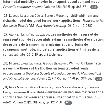
intermodal mobility behavior in an agent-based demand model
,
Procedia computer science
, Volume 130
(2018), pp. 865-871 |
DOI
[28]
Ludovic Leclercq; Cécile Becarie
Meso lighthill-whitham and
richards model designed for network applications
, Transportation
Research Board (TRB) 91st Annual Meeting
(2012) no. 12-0387
[29]
Alain l’Hostis; Thomas Leysens
Les méthodes de mesure et de
représentation de l’accessibilité dans les méthodes d’évaluation
des projets de transport interurbains et périurbains de
voyageurs : méthode, indicateurs, applications et limites de la
contactabilité
(2012) (Rapport technique)
[30]
Michael James Lighthill; Gerald Beresford Whitham
On kinematic
waves II. A theory of traffic flow on long crowded roads
,
Proceedings of the Royal Society of London. Series A. Mathematical
and Physical Sciences
, Volume 229
(1955) no. 1178, pp. 317-345 |
DOI
[31]
René Mandiau; Alexis Champion; Jean-Michel Auberlet; Stéphane
Espié; Christophe Kolski
Behaviour based on decision matrices for a
coordination between agents in a urban traffic simulation
, Appl.
Intell.
, Volume 28
(2008) no. 2, pp. 121-138 |
DOI