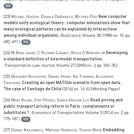
DOI
[23]
Michael Huston; Donald DeAngelis; Wilfred Post
New computer
models unify ecological theory : computer simulations show that
many ecological patterns can be explained by interactions
among individual organisms
, BioScience
, Volume 38
(1988) no. 10, pp.
682-691 |
DOI
[24]
W Brad Jones; C Richard Cassady; Royce O Bowden Jr
Developing
a standard definition of intermodal transportation
,
Transportation Law Journal
, Volume 27
(2000) no. 3, pp. 345-352
[25]
Benjamin Kickhofer; Daniel Hosse; Kai Turnera; Alejandro
Tirachinic
Creating an open MATSim scenario from open data :
The case of Santiago de Chile
(2016) no. 16-02 (Working Paper)
[26]
Moez Kilani; Stef Proost; Saskia Van der Loo
Road pricing and
public transport pricing reform in Paris : complements or
substitutes ?
, Economics of Transportation
, Volume 3
(2014) no. 2, pp.
175-187 |
DOI
[27]
Daniel Krajzewicz; Matthias Heinrichs; Sigrun Beige
Embedding