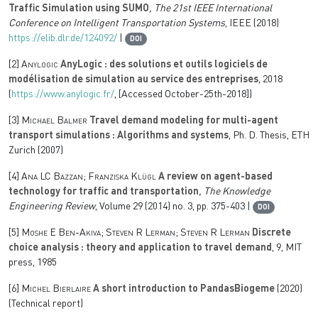
Traffic Simulation using SUMO
, The 21st IEEE International
Conference on Intelligent Transportation Systems
, IEEE (2018)
https://elib.dlr.de/124092/
|
DOI
[2]
Anylogic
AnyLogic : des solutions et outils logiciels de
modélisation de simulation au service des entreprises
, 2018
(
https://www.anylogic.fr/
, [Accessed October-25th-2018])
[3]
Michael Balmer
Travel demand modeling for multi-agent
transport simulations : Algorithms and systems
, Ph. D. Thesis, ETH
Zurich (2007)
[4]
Ana LC Bazzan; Franziska Klügl
A review on agent-based
technology for traffic and transportation
, The Knowledge
Engineering Review
, Volume 29
(2014) no. 3, pp. 375-403 |
DOI
[5]
Moshe E Ben-Akiva; Steven R Lerman; Steven R Lerman
Discrete
choice analysis : theory and application to travel demand
, 9
, MIT
press, 1985
[6]
Michel Bierlaire
A short introduction to PandasBiogeme
(2020)
(Technical report)