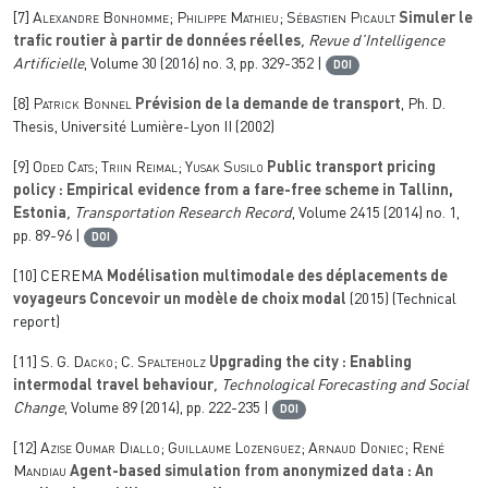
[7]
Alexandre Bonhomme; Philippe Mathieu; Sébastien Picault
Simuler le
trafic routier à partir de données réelles
, Revue d’Intelligence
Artificielle
, Volume 30
(2016) no. 3, pp. 329-352 |
DOI
[8]
Patrick Bonnel
Prévision de la demande de transport
, Ph. D.
Thesis, Université Lumière-Lyon II (2002)
[9]
Oded Cats; Triin Reimal; Yusak Susilo
Public transport pricing
policy : Empirical evidence from a fare-free scheme in Tallinn,
Estonia
, Transportation Research Record
, Volume 2415
(2014) no. 1,
pp. 89-96 |
DOI
[10]
CEREMA
Modélisation multimodale des déplacements de
voyageurs Concevoir un modèle de choix modal
(2015) (Technical
report)
[11]
S. G. Dacko; C. Spalteholz
Upgrading the city : Enabling
intermodal travel behaviour
, Technological Forecasting and Social
Change
, Volume 89
(2014), pp. 222-235 |
DOI
[12]
Azise Oumar Diallo; Guillaume Lozenguez; Arnaud Doniec; René
Mandiau
Agent-based simulation from anonymized data : An