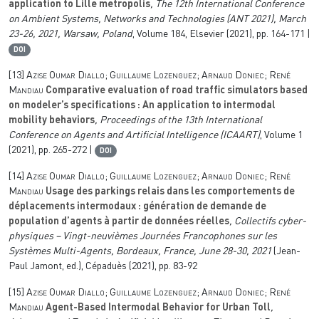
application to Lille metropolis
, The 12th International Conference
on Ambient Systems, Networks and Technologies (ANT 2021), March
23-26, 2021, Warsaw, Poland
, Volume 184
, Elsevier (2021), pp. 164-171 |
DOI
[13]
Azise Oumar Diallo; Guillaume Lozenguez; Arnaud Doniec; René
Mandiau
Comparative evaluation of road traffic simulators based
on modeler’s specifications : An application to intermodal
mobility behaviors
, Proceedings of the 13th International
Conference on Agents and Artificial Intelligence (ICAART)
, Volume 1
(2021), pp. 265-272 |
DOI
[14]
Azise Oumar Diallo; Guillaume Lozenguez; Arnaud Doniec; René
Mandiau
Usage des parkings relais dans les comportements de
déplacements intermodaux : génération de demande de
population d’agents à partir de données réelles
, Collectifs cyber-
physiques – Vingt-neuvièmes Journées Francophones sur les
Systèmes Multi-Agents, Bordeaux, France, June 28-30, 2021
(Jean-
Paul Jamont, ed.), Cépaduès (2021), pp. 83-92
[15]
Azise Oumar Diallo; Guillaume Lozenguez; Arnaud Doniec; René
Mandiau
Agent-Based Intermodal Behavior for Urban Toll
,