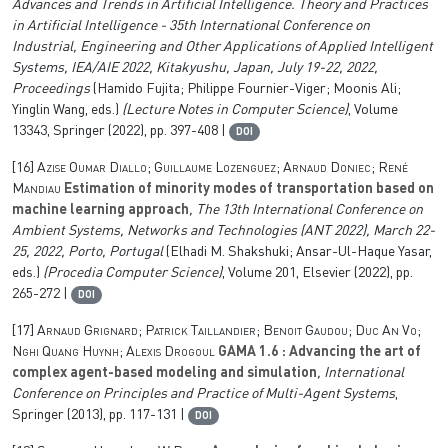
Advances and Trends in Artificial Intelligence. Theory and Practices
in Artificial Intelligence - 35th International Conference on
Industrial, Engineering and Other Applications of Applied Intelligent
Systems, IEA/AIE 2022, Kitakyushu, Japan, July 19-22, 2022,
Proceedings
(Hamido Fujita; Philippe Fournier-Viger; Moonis Ali;
Yinglin Wang, eds.)
(Lecture Notes in Computer Science)
, Volume
13343
, Springer (2022), pp. 397-408 |
DOI
[16]
Azise Oumar Diallo; Guillaume Lozenguez; Arnaud Doniec; René
Mandiau
Estimation of minority modes of transportation based on
machine learning approach
, The 13th International Conference on
Ambient Systems, Networks and Technologies (ANT 2022), March 22-
25, 2022, Porto, Portugal
(Elhadi M. Shakshuki; Ansar-Ul-Haque Yasar,
eds.)
(Procedia Computer Science)
, Volume 201
, Elsevier (2022), pp.
265-272 |
DOI
[17]
Arnaud Grignard; Patrick Taillandier; Benoit Gaudou; Duc An Vo;
Nghi Quang Huynh; Alexis Drogoul
GAMA 1.6 : Advancing the art of
complex agent-based modeling and simulation
, International
Conference on Principles and Practice of Multi-Agent Systems
,
Springer (2013), pp. 117-131 |
DOI