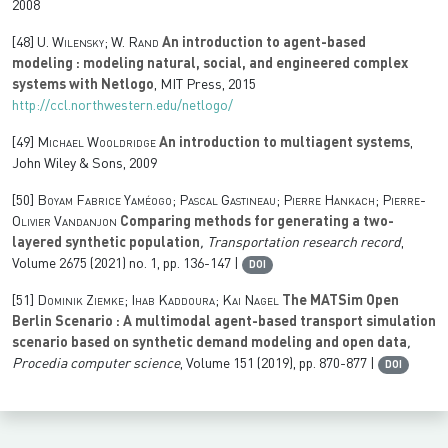
2008
[48]
U. Wilensky; W. Rand
An introduction to agent-based
modeling : modeling natural, social, and engineered complex
systems with Netlogo
, MIT Press, 2015
http://ccl.northwestern.edu/netlogo/
[49]
Michael Wooldridge
An introduction to multiagent systems
,
John Wiley & Sons, 2009
[50]
Boyam Fabrice Yaméogo; Pascal Gastineau; Pierre Hankach; Pierre-
Olivier Vandanjon
Comparing methods for generating a two-
layered synthetic population
, Transportation research record
,
Volume 2675
(2021) no. 1, pp. 136-147 |
DOI
[51]
Dominik Ziemke; Ihab Kaddoura; Kai Nagel
The MATSim Open
Berlin Scenario : A multimodal agent-based transport simulation
scenario based on synthetic demand modeling and open data
,
Procedia computer science
, Volume 151
(2019), pp. 870-877 |
DOI