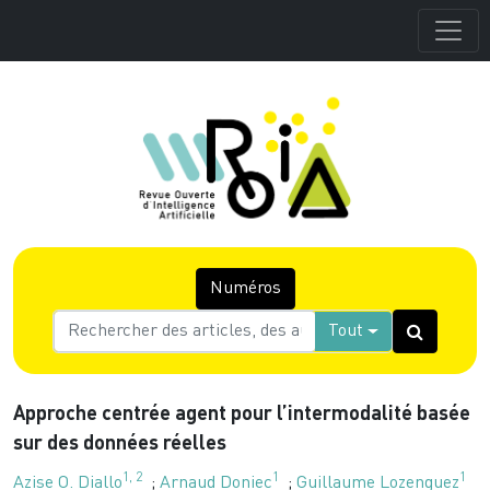
Numéros
Tout
Approche centrée agent pour l’intermodalité basée
sur des données réelles
1
,
2
1
1
Azise O. Diallo
;
Arnaud Doniec
;
Guillaume Lozenguez