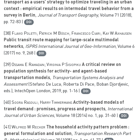
transport as a users’ strategy to optimize traveling in an urban
context : empirical results on intermodal travel behavior from a
survey in Berlin
, Journal of Transport Geography
, Volume 71
(2018),
pp. 72-83 |
DOI
[38]
Flavio Poletti; Patrick M Bösch; Francesco Ciari; Kay W Axhausen
Public transit route mapping for large-scale multimodal
networks
, ISPRS International Journal of Geo-Information
, Volume 6
(2017) no. 9, 268 |
DOI
[39]
Ossama E Ramadan; Virginia P Sisiopiku
A critical review on
population synthesis for activity- and agent-based
transportation models
, Transportation Systems Analysis and
Assessment
(Stefano De Luca; Roberta Di Pace; Boban Djordjevic,
eds.), IntechOpen London, 2019, pp. 1-16 |
DOI
[40]
Soora Rasouli; Harry Timmermans
Activity-based models of
travel demand : promises, progress and prospects
, International
Journal of Urban Sciences
, Volume 18
(2014) no. 1, pp. 31-60 |
DOI
[41]
Wilfred W Recker
The household activity pattern problem :
general formulation and solution
, Transportation Research Part