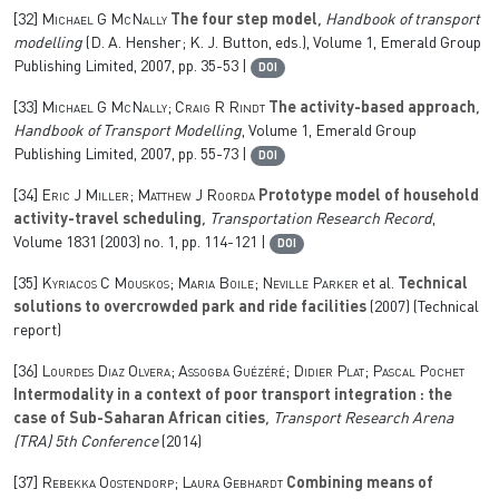
[32]
Michael G McNally
The four step model
, Handbook of transport
modelling
(D. A. Hensher; K. J. Button, eds.)
, Volume 1
, Emerald Group
Publishing Limited, 2007, pp. 35-53 |
DOI
[33]
Michael G McNally; Craig R Rindt
The activity-based approach
,
Handbook of Transport Modelling
, Volume 1
, Emerald Group
Publishing Limited, 2007, pp. 55-73 |
DOI
[34]
Eric J Miller; Matthew J Roorda
Prototype model of household
activity-travel scheduling
, Transportation Research Record
,
Volume 1831
(2003) no. 1, pp. 114-121 |
DOI
[35]
Kyriacos C Mouskos; Maria Boile; Neville Parker
et al.
Technical
solutions to overcrowded park and ride facilities
(2007) (Technical
report)
[36]
Lourdes Diaz Olvera; Assogba Guézéré; Didier Plat; Pascal Pochet
Intermodality in a context of poor transport integration : the
case of Sub-Saharan African cities
, Transport Research Arena
(TRA) 5th Conference
(2014)
[37]
Rebekka Oostendorp; Laura Gebhardt
Combining means of