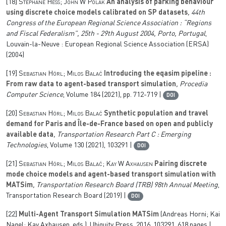
[18]
Stephane Hess; John W Polak
An analysis of parking behaviour
using discrete choice models calibrated on SP datasets
, 44th
Congress of the European Regional Science Association : “Regions
and Fiscal Federalism”, 25th - 29th August 2004, Porto, Portugal
,
Louvain-la-Neuve : European Regional Science Association (ERSA)
(2004)
[19]
Sebastian Hörl; Milos Balać
Introducing the eqasim pipeline :
From raw data to agent-based transport simulation
, Procedia
Computer Science
, Volume 184
(2021), pp. 712-719 |
DOI
[20]
Sebastian Hörl; Milos Balać
Synthetic population and travel
demand for Paris and Île-de-France based on open and publicly
available data
, Transportation Research Part C : Emerging
Technologies
, Volume 130
(2021), 103291 |
DOI
[21]
Sebastian Hörl; Milos Balać; Kay W Axhausen
Pairing discrete
mode choice models and agent-based transport simulation with
MATSim
, Transportation Research Board (TRB) 98th Annual Meeting
,
Transportation Research Board (2019) |
DOI
[22]
Multi-Agent Transport Simulation MATSim
(Andreas Horni; Kai
Nagel; Kay Axhausen, eds.), Ubiquity Press, 2016, 103291, 618 pages |