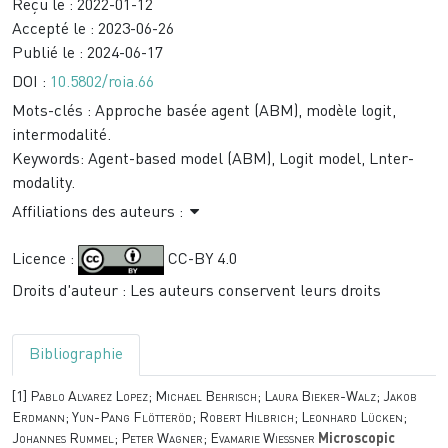
Reçu le :
2022-01-12
Accepté le :
2023-06-26
Publié le :
2024-06-17
DOI :
10.5802/roia.66
Mots-clés :
Approche basée agent (ABM), modèle logit,
intermodalité.
Keywords:
Agent-based model (ABM), Logit model, Lnter-
modality.
Affiliations des auteurs :
Licence :
CC-BY 4.0
Droits d'auteur : Les auteurs conservent leurs droits
Bibliographie
[1]
Pablo Alvarez Lopez; Michael Behrisch; Laura Bieker-Walz; Jakob
Erdmann; Yun-Pang Flötteröd; Robert Hilbrich; Leonhard Lücken;
Johannes Rummel; Peter Wagner; Evamarie Wießner
Microscopic