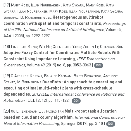
[17]
Mary Koes; Illah Nourbakhsh; Katia Sycara; Mary Koes; Katia
Sycara; Illah Nourbakhsh; Mary Koes; Illah Nourbakhsh; Katia Sycara;
Sarvapali D. Ramchurn
et al.
Heterogeneous multirobot
coordination with spatial and temporal constraints
, Proceedings
of the 20th National Conference on Artificial Intelligence
, Volume 5
,
AAAI (2005), pp. 1292-1297
[18]
Linghuan Kong; Wei He; Chenguang Yang; Zhijun Li; Changyin Sun
Adaptive Fuzzy Control for Coordinated Multiple Robots With
Constraint Using Impedance Learning
, IEEE Transactions on
Cybernetics
, Volume 49
(2019) no. 8, pp. 3052-3063 |
DOI
[19]
G Ayorkor Korsah; Balajee Kannan; Brett Browning; Anthony
Stentz; M Bernardine Dias
xBots : An approach to generating and
executing optimal multi-robot plans with cross-schedule
dependencies
, 2012 IEEE International Conference on Robotics and
Automation
, IEEE (2012), pp. 115-122 |
DOI
[20]
Xu Li; Zhengyan Liu; Fuxiao Tan
Multi-robot task allocation
based on cloud ant colony algorithm
, International Conference on
Neural Information Processing
, Springer (2017), pp. 3-10 |
DOI