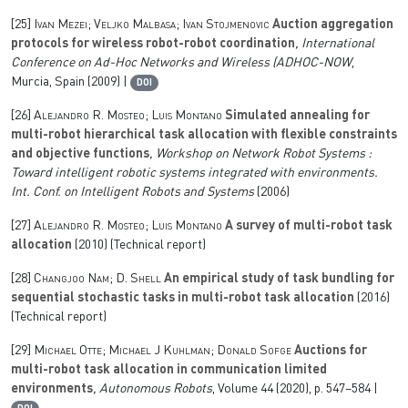
[25]
Ivan Mezei; Veljko Malbasa; Ivan Stojmenovic
Auction aggregation
protocols for wireless robot-robot coordination
, International
Conference on Ad-Hoc Networks and Wireless (ADHOC-NOW
,
Murcia, Spain (2009) |
DOI
[26]
Alejandro R. Mosteo; Luis Montano
Simulated annealing for
multi-robot hierarchical task allocation with flexible constraints
and objective functions
, Workshop on Network Robot Systems :
Toward intelligent robotic systems integrated with environments.
Int. Conf. on Intelligent Robots and Systems
(2006)
[27]
Alejandro R. Mosteo; Luis Montano
A survey of multi-robot task
allocation
(2010) (Technical report)
[28]
Changjoo Nam; D. Shell
An empirical study of task bundling for
sequential stochastic tasks in multi-robot task allocation
(2016)
(Technical report)
[29]
Michael Otte; Michael J Kuhlman; Donald Sofge
Auctions for
multi-robot task allocation in communication limited
environments
, Autonomous Robots
, Volume 44
(2020), p. 547–584 |