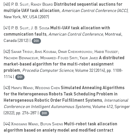
[40]
P. B. Sujit; Randy Beard
Distributed sequential auctions for
multiple UAV task allocation
, American Control Conference (ACC)
,
New York, NY, USA (2007)
[41]
P. B. Sujit; J. B. Sousa
Multi-UAV task allocation with
communication faults
, American Control Conference
, Montreal,
Canada (2012) |
DOI
[42]
Sahar Trigui; Anis Koubaa; Omar Cheikhrouhou; Habib Youssef;
Hachemi Bennaceur; Mohamed-Foued Sriti; Yasir Javed
A distributed
market-based algorithm for the multi-robot assignment
problem
, Procedia Computer Science
, Volume 32
(2014), pp. 1108-
1114 |
DOI
[43]
Hanfu Wang; Weidong Chen
Simulated Annealing Algorithms
for the Heterogeneous Robots Task Scheduling Problem in
Heterogeneous Robotic Order Fulfillment Systems
, International
Conference on Intelligent Autonomous Systems
, Volume 412
, Springer
(2022), pp. 276-287 |
DOI
[44]
Xinggang Wang; Buyun Sheng
Multi-robot task allocation
algorithm based on anxiety model and modified contract