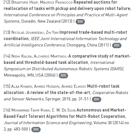
[12]
Bradford Heap; Maurice Pagnucco
Repeated auctions for
reallocation of tasks with pickup and delivery upon robot failure
,
International Conference on Principles and Practice of Multi-Agent
Systems
, Dunedin, New Zealand (2013) |
DOI
[13]
Nicolas Jouandeau; Zhi Yan
Improved trade-based multi-robot
coordination
, IEEE Joint International Information Technology and
Artificial Intelligence Conference
, Chongqing, China (2011) |
DOI
[14]
Nidhi Kalra; Alcherio Martinoli
A comparative study of market-
based and threshold-based task allocation
, International
Symposium on Distributed Autonomous Robotic Systems (DARS)
,
Minneapolis, MN, USA (2006) |
DOI
[15]
Alaa Khamis; Ahmed Hussein; Ahmed Elmogy
Multi-robot task
allocation : A review of the state-of-the-art
, Cooperative Robots
and Sensor Networks
, Springer, 2015, pp. 31-51 |
DOI
[16]
Muhammad Tahir Khan; C. W. De Silva
Autonomous and Market-
Based Fault Tolerant Algorithms for Multi-Robot Cooperation
,
Journal of Information Science and Engineering
, Volume 30
(2014) no.
2, pp. 483-500 |
DOI