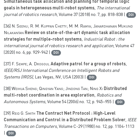
Simultaneous task allocation and planning for temporal logic
goals in heterogeneous multi-robot systems
, The international
journal of robotics research
, Volume 37
(2018) no. 7, pp. 818-838 |
DOI
[36]
N. Seenu; R. M. Kuppan Chetty; M. M. Ramya; Janardhanan Mukund
Nilakantan
Review on state-of-the-art dynamic task allocation
strategies for multiple-robot systems
, Industrial Robot : the
international journal of robotics research and application
, Volume 47
(2020) no. 6, pp. 929-942 |
DOI
[37]
F. Sempe; A. Drogoul
Adaptive patrol for a group of robots
,
IEEE/RSJ International Conference on Intelligent Robots and
Systems (IROS)
, Las Vegas, NV, USA (2003) |
DOI
[38]
Weihua Sheng; Qingyan Yang; Jindong Tan; Ning Xi
Distributed
multi-robot coordination in area exploration
, Robotics and
Autonomous Systems
, Volume 54
(2006) no. 12, p. 945–955 |
DOI
[39]
Reid G. Smith
The Contract Net Protocol : High-Level
Communication and Control in a Distributed Problem Solver
, IEEE
Transactions on Computers
, Volume C-29
(1980) no. 12, pp. 1104-1113
|
DOI