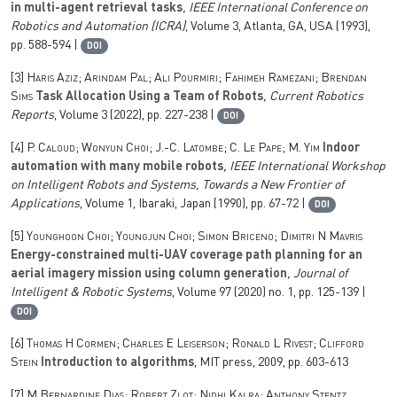
in multi-agent retrieval tasks
, IEEE International Conference on
Robotics and Automation (ICRA)
, Volume 3
, Atlanta, GA, USA (1993),
pp. 588-594 |
DOI
[3]
Haris Aziz; Arindam Pal; Ali Pourmiri; Fahimeh Ramezani; Brendan
Sims
Task Allocation Using a Team of Robots
, Current Robotics
Reports
, Volume 3
(2022), pp. 227-238 |
DOI
[4]
P. Caloud; Wonyun Choi; J.-C. Latombe; C. Le Pape; M. Yim
Indoor
automation with many mobile robots
, IEEE International Workshop
on Intelligent Robots and Systems, Towards a New Frontier of
Applications
, Volume 1
, Ibaraki, Japan (1990), pp. 67-72 |
DOI
[5]
Younghoon Choi; Youngjun Choi; Simon Briceno; Dimitri N Mavris
Energy-constrained multi-UAV coverage path planning for an
aerial imagery mission using column generation
, Journal of
Intelligent & Robotic Systems
, Volume 97
(2020) no. 1, pp. 125-139 |
DOI
[6]
Thomas H Cormen; Charles E Leiserson; Ronald L Rivest; Clifford
Stein
Introduction to algorithms
, MIT press, 2009, pp. 603-613
[7]
M Bernardine Dias; Robert Zlot; Nidhi Kalra; Anthony Stentz