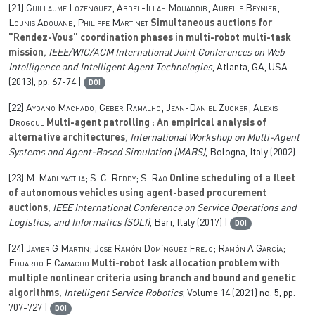
[21]
Guillaume Lozenguez; Abdel-Illah Mouaddib; Aurelie Beynier;
Lounis Adouane; Philippe Martinet
Simultaneous auctions for
"Rendez-Vous" coordination phases in multi-robot multi-task
mission
, IEEE/WIC/ACM International Joint Conferences on Web
Intelligence and Intelligent Agent Technologies
, Atlanta, GA, USA
(2013), pp. 67-74 |
DOI
[22]
Aydano Machado; Geber Ramalho; Jean-Daniel Zucker; Alexis
Drogoul
Multi-agent patrolling : An empirical analysis of
alternative architectures
, International Workshop on Multi-Agent
Systems and Agent-Based Simulation (MABS)
, Bologna, Italy (2002)
[23]
M. Madhyastha; S. C. Reddy; S. Rao
Online scheduling of a fleet
of autonomous vehicles using agent-based procurement
auctions
, IEEE International Conference on Service Operations and
Logistics, and Informatics (SOLI)
, Bari, Italy (2017) |
DOI
[24]
Javier G Martin; José Ramón Domínguez Frejo; Ramón A García;
Eduardo F Camacho
Multi-robot task allocation problem with
multiple nonlinear criteria using branch and bound and genetic
algorithms
, Intelligent Service Robotics
, Volume 14
(2021) no. 5, pp.
707-727 |
DOI