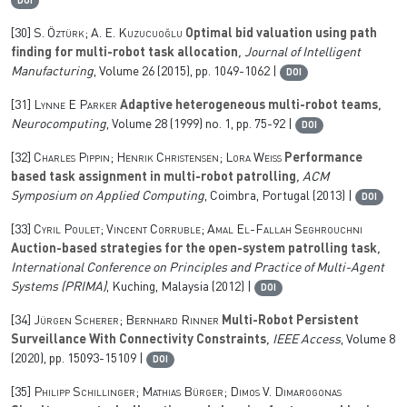
DOI
[30]
S. Öztürk; A. E. Kuzucuoğlu
Optimal bid valuation using path
finding for multi-robot task allocation
, Journal of Intelligent
Manufacturing
, Volume 26
(2015), pp. 1049-1062 |
DOI
[31]
Lynne E Parker
Adaptive heterogeneous multi-robot teams
,
Neurocomputing
, Volume 28
(1999) no. 1, pp. 75-92 |
DOI
[32]
Charles Pippin; Henrik Christensen; Lora Weiss
Performance
based task assignment in multi-robot patrolling
, ACM
Symposium on Applied Computing
, Coimbra, Portugal (2013) |
DOI
[33]
Cyril Poulet; Vincent Corruble; Amal El-Fallah Seghrouchni
Auction-based strategies for the open-system patrolling task
,
International Conference on Principles and Practice of Multi-Agent
Systems (PRIMA)
, Kuching, Malaysia (2012) |
DOI
[34]
Jürgen Scherer; Bernhard Rinner
Multi-Robot Persistent
Surveillance With Connectivity Constraints
, IEEE Access
, Volume 8
(2020), pp. 15093-15109 |
DOI
[35]
Philipp Schillinger; Mathias Bürger; Dimos V. Dimarogonas