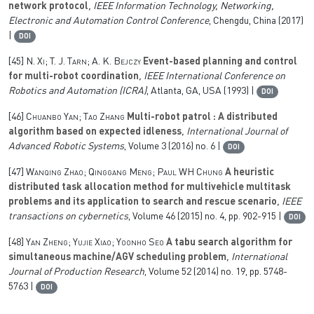
network protocol
, IEEE Information Technology, Networking,
Electronic and Automation Control Conference
, Chengdu, China (2017)
|
DOI
[45]
N. Xi; T. J. Tarn; A. K. Bejczy
Event-based planning and control
for multi-robot coordination
, IEEE International Conference on
Robotics and Automation (ICRA)
, Atlanta, GA, USA (1993) |
DOI
[46]
Chuanbo Yan; Tao Zhang
Multi-robot patrol : A distributed
algorithm based on expected idleness
, International Journal of
Advanced Robotic Systems
, Volume 3
(2016) no. 6 |
DOI
[47]
Wanqing Zhao; Qinggang Meng; Paul WH Chung
A heuristic
distributed task allocation method for multivehicle multitask
problems and its application to search and rescue scenario
, IEEE
transactions on cybernetics
, Volume 46
(2015) no. 4, pp. 902-915 |
DOI
[48]
Yan Zheng; Yujie Xiao; Yoonho Seo
A tabu search algorithm for
simultaneous machine/AGV scheduling problem
, International
Journal of Production Research
, Volume 52
(2014) no. 19, pp. 5748-
5763 |
DOI