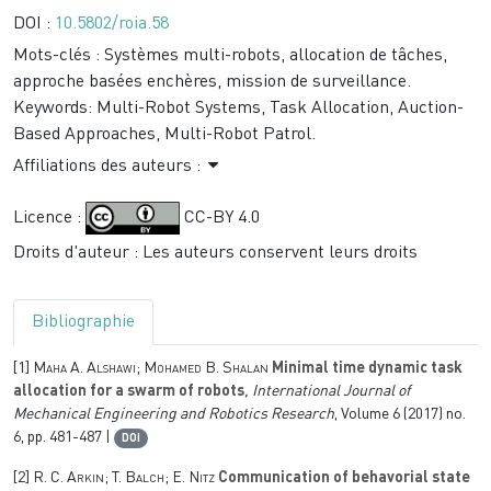
DOI :
10.5802/roia.58
Mots-clés :
Systèmes multi-robots, allocation de tâches,
approche basées enchères, mission de surveillance.
Keywords:
Multi-Robot Systems, Task Allocation, Auction-
Based Approaches, Multi-Robot Patrol.
Affiliations des auteurs :
Licence :
CC-BY 4.0
Droits d'auteur : Les auteurs conservent leurs droits
Bibliographie
[1]
Maha A. Alshawi; Mohamed B. Shalan
Minimal time dynamic task
allocation for a swarm of robots
, International Journal of
Mechanical Engineering and Robotics Research
, Volume 6
(2017) no.
6, pp. 481-487 |
DOI
[2]
R. C. Arkin; T. Balch; E. Nitz
Communication of behavorial state