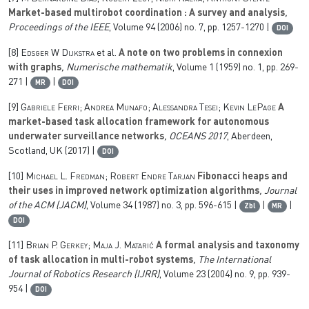
Market-based multirobot coordination : A survey and analysis
,
Proceedings of the IEEE
, Volume 94
(2006) no. 7, pp. 1257-1270 |
DOI
[8]
Edsger W Dijkstra
et al.
A note on two problems in connexion
with graphs
, Numerische mathematik
, Volume 1
(1959) no. 1, pp. 269-
271 |
|
MR
DOI
[9]
Gabriele Ferri; Andrea Munafo; Alessandra Tesei; Kevin LePage
A
market-based task allocation framework for autonomous
underwater surveillance networks
, OCEANS 2017
, Aberdeen,
Scotland, UK (2017) |
DOI
[10]
Michael L. Fredman; Robert Endre Tarjan
Fibonacci heaps and
their uses in improved network optimization algorithms
, Journal
of the ACM (JACM)
, Volume 34
(1987) no. 3, pp. 596-615 |
|
|
Zbl
MR
DOI
[11]
Brian P. Gerkey; Maja J. Matarić
A formal analysis and taxonomy
of task allocation in multi-robot systems
, The International
Journal of Robotics Research (IJRR)
, Volume 23
(2004) no. 9, pp. 939-
954 |
DOI