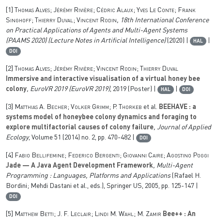
[1]
Thomas Alves; Jérémy Rivière; Cédric Alaux; Yves Le Conte; Frank
Singhoff; Thierry Duval; Vincent Rodin
, 18th International Conference
on Practical Applications of Agents and Multi-Agent Systems
(PAAMS 2020)
(Lecture Notes in Artificial Intelligence)
(2020) |
|
HAL
DOI
[2]
Thomas Alves; Jérémy Rivière; Vincent Rodin; Thierry Duval
Immersive and interactive visualisation of a virtual honey bee
colony
, EuroVR 2019
(EuroVR 2019)
, 2019 (Poster) |
|
HAL
DOI
[3]
Matthias A. Becher; Volker Grimm; P. Thorkeb
et al.
BEEHAVE : a
systems model of honeybee colony dynamics and foraging to
explore multifactorial causes of colony failure
, Journal of Applied
Ecology
, Volume 51
(2014) no. 2, pp. 470-482 |
DOI
[4]
Fabio Bellifemine; Federico Bergenti; Giovanni Caire; Agostino Poggi
Jade — A Java Agent Development Framework
, Multi-Agent
Programming : Languages, Platforms and Applications
(Rafael H.
Bordini; Mehdi Dastani
et al., eds.), Springer US, 2005, pp. 125-147 |
DOI
[5]
Matthew Betti; J. F. Leclair; Lindi M. Wahl; M. Zamir
Bee++ : An