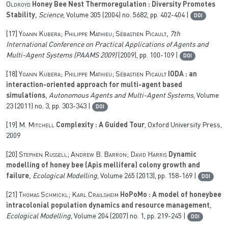
Oldroyd
Honey Bee Nest Thermoregulation : Diversity Promotes
Stability
, Science
, Volume 305
(2004) no. 5682, pp. 402-404 |
DOI
[17]
Yoann Kubera; Philippe Mathieu; Sébastien Picault
, 7th
International Conference on Practical Applications of Agents and
Multi-Agent Systems (PAAMS 2009)
(2009), pp. 100-109 |
DOI
[18]
Yoann Kubera; Philippe Mathieu; Sébastien Picault
IODA : an
interaction-oriented approach for multi-agent based
simulations
, Autonomous Agents and Multi-Agent Systems
, Volume
23
(2011) no. 3, pp. 303-343 |
DOI
[19]
M. Mitchell
Complexity : A Guided Tour
, Oxford University Press,
2009
[20]
Stephen Russell; Andrew B. Barron; David Harris
Dynamic
modelling of honey bee (Apis mellifera) colony growth and
failure
, Ecological Modelling
, Volume 265
(2013), pp. 158-169 |
DOI
[21]
Thomas Schmickl; Karl Crailsheim
HoPoMo : A model of honeybee
intracolonial population dynamics and resource management
,
Ecological Modelling
, Volume 204
(2007) no. 1, pp. 219-245 |
DOI