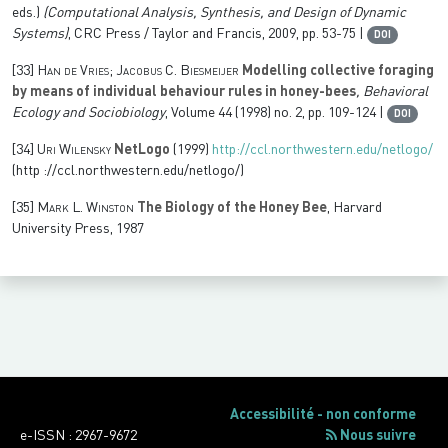
eds.)
(Computational Analysis, Synthesis, and Design of Dynamic
Systems)
, CRC Press / Taylor and Francis, 2009, pp. 53-75 |
DOI
[33]
Han de Vries; Jacobus C. Biesmeijer
Modelling collective foraging
by means of individual behaviour rules in honey-bees
, Behavioral
Ecology and Sociobiology
, Volume 44
(1998) no. 2, pp. 109-124 |
DOI
[34]
Uri Wilensky
NetLogo
(1999)
http://ccl.northwestern.edu/netlogo/
(http ://ccl.northwestern.edu/netlogo/)
[35]
Mark L. Winston
The Biology of the Honey Bee
, Harvard
University Press, 1987
Accessibilité - non conforme
e-ISSN : 2967-9672
Nous suivre