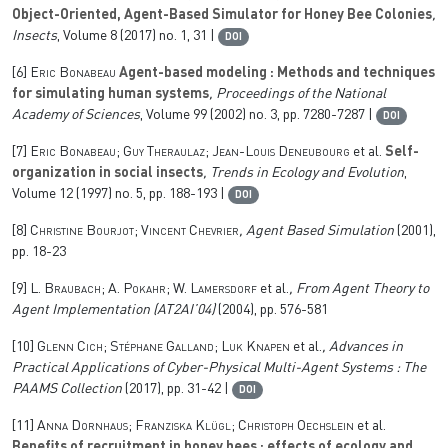
Object-Oriented, Agent-Based Simulator for Honey Bee Colonies
,
Insects
, Volume 8
(2017) no. 1, 31 |
DOI
[6]
Eric Bonabeau
Agent-based modeling : Methods and techniques
for simulating human systems
, Proceedings of the National
Academy of Sciences
, Volume 99
(2002) no. 3, pp. 7280-7287 |
DOI
[7]
Eric Bonabeau; Guy Theraulaz; Jean-Louis Deneubourg
et al.
Self-
organization in social insects
, Trends in Ecology and Evolution
,
Volume 12
(1997) no. 5, pp. 188-193 |
DOI
[8]
Christine Bourjot; Vincent Chevrier
, Agent Based Simulation
(2001),
pp. 18-23
[9]
L. Braubach; A. Pokahr; W. Lamersdorf
et al.
, From Agent Theory to
Agent Implementation (AT2AI’04)
(2004), pp. 576-581
[10]
Glenn Cich; Stéphane Galland; Luk Knapen
et al.
, Advances in
Practical Applications of Cyber-Physical Multi-Agent Systems : The
PAAMS Collection
(2017), pp. 31-42 |
DOI
[11]
Anna Dornhaus; Franziska Klügl; Christoph Oechslein
et al.
Benefits of recruitment in honey bees : effects of ecology and