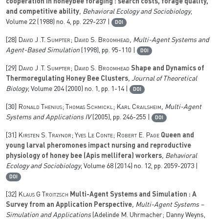
cooperation in honeybee foraging : search costs, forage quality,
and competitive ability
, Behavioral Ecology and Sociobiology
,
Volume 22
(1988) no. 4, pp. 229-237 |
DOI
[28]
David J .T. Sumpter; David S. Broomhead
, Multi-Agent Systems and
Agent-Based Simulation
(1998), pp. 95-110 |
DOI
[29]
David J .T. Sumpter; David S. Broomhead
Shape and Dynamics of
Thermoregulating Honey Bee Clusters
, Journal of Theoretical
Biology
, Volume 204
(2000) no. 1, pp. 1-14 |
DOI
[30]
Ronald Thenius; Thomas Schmickl; Karl Crailsheim
, Multi-Agent
Systems and Applications IV
(2005), pp. 246-255 |
DOI
[31]
Kirsten S. Traynor; Yves Le Conte; Robert E. Page
Queen and
young larval pheromones impact nursing and reproductive
physiology of honey bee (Apis mellifera) workers
, Behavioral
Ecology and Sociobiology
, Volume 68
(2014) no. 12, pp. 2059-2073 |
DOI
[32]
Klaus G Troitzsch
Multi-Agent Systems and Simulation : A
Survey from an Application Perspective
, Multi-Agent Systems –
Simulation and Applications
(Adelinde M. Uhrmacher; Danny Weyns,