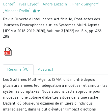
2
3
3
1
Conte
;
Yves Layec
;
André Lozac’h
;
Frank Singhoff
1
;
Vincent Rodin
Revue Ouverte d'Intelligence Artificielle, Post-actes des
Journées Francophones sur les Systèmes Multi-Agents
(JFSMA 2018-2019-2020), Volume 3 (2022) no. 5-6, pp. 423-
450
Résumé (VO)
Abstract
Les Systèmes Multi-Agents (SMA) ont montré depuis
plusieurs années leur adéquation à modéliser et simuler les
systèmes complexes. Nous suivons cette approche pour
modéliser une colonie d’abeilles située dans une ruche
Dadant, où plusieurs dizaines de milliers d’individus
interagissent, dans le but d’évaluer l’impact d’actions