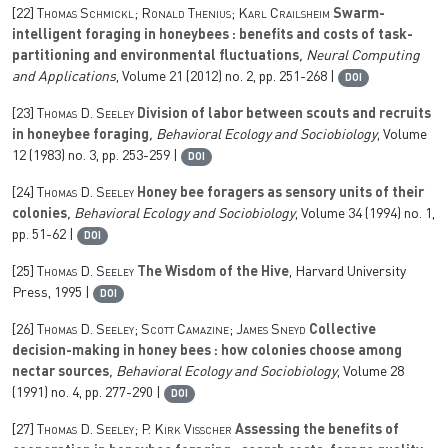
[22]
Thomas Schmickl; Ronald Thenius; Karl Crailsheim
Swarm-
intelligent foraging in honeybees : benefits and costs of task-
partitioning and environmental fluctuations
, Neural Computing
and Applications
, Volume 21
(2012) no. 2, pp. 251-268 |
DOI
[23]
Thomas D. Seeley
Division of labor between scouts and recruits
in honeybee foraging
, Behavioral Ecology and Sociobiology
, Volume
12
(1983) no. 3, pp. 253-259 |
DOI
[24]
Thomas D. Seeley
Honey bee foragers as sensory units of their
colonies
, Behavioral Ecology and Sociobiology
, Volume 34
(1994) no. 1,
pp. 51-62 |
DOI
[25]
Thomas D. Seeley
The Wisdom of the Hive
, Harvard University
Press, 1995 |
DOI
[26]
Thomas D. Seeley; Scott Camazine; James Sneyd
Collective
decision-making in honey bees : how colonies choose among
nectar sources
, Behavioral Ecology and Sociobiology
, Volume 28
(1991) no. 4, pp. 277-290 |
DOI
[27]
Thomas D. Seeley; P. Kirk Visscher
Assessing the benefits of