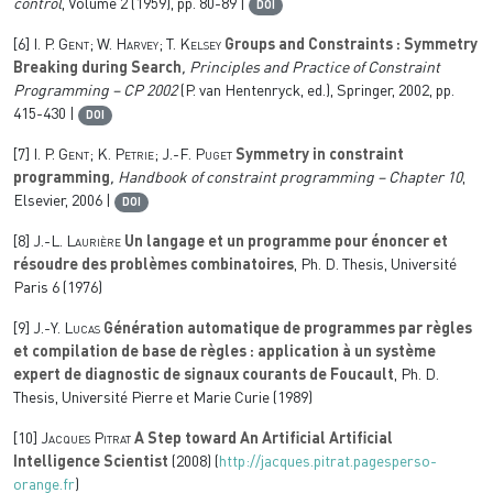
control
, Volume 2
(1959), pp. 80-89 |
DOI
[6]
I. P. Gent; W. Harvey; T. Kelsey
Groups and Constraints : Symmetry
Breaking during Search
, Principles and Practice of Constraint
Programming – CP 2002
(P. van Hentenryck, ed.), Springer, 2002, pp.
415-430 |
DOI
[7]
I. P. Gent; K. Petrie; J.-F. Puget
Symmetry in constraint
programming
, Handbook of constraint programming – Chapter 10
,
Elsevier, 2006 |
DOI
[8]
J.-L. Laurière
Un langage et un programme pour énoncer et
résoudre des problèmes combinatoires
, Ph. D. Thesis, Université
Paris 6 (1976)
[9]
J.-Y. Lucas
Génération automatique de programmes par règles
et compilation de base de règles : application à un système
expert de diagnostic de signaux courants de Foucault
, Ph. D.
Thesis, Université Pierre et Marie Curie (1989)
[10]
Jacques Pitrat
A Step toward An Artificial Artificial
Intelligence Scientist
(2008) (
http://jacques.pitrat.pagesperso-
orange.fr
)