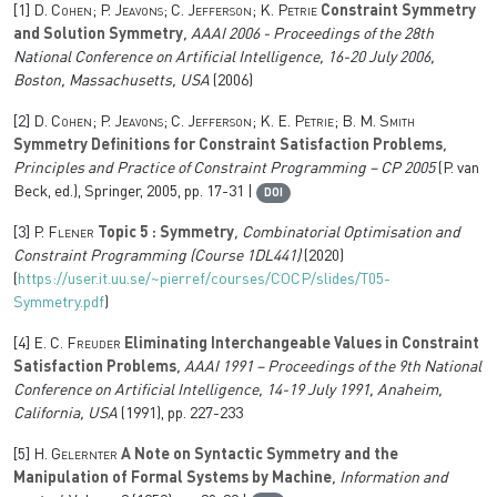
[1]
D. Cohen; P. Jeavons; C. Jefferson; K. Petrie
Constraint Symmetry
and Solution Symmetry
, AAAI 2006 - Proceedings of the 28th
National Conference on Artificial Intelligence, 16-20 July 2006,
Boston, Massachusetts, USA
(2006)
[2]
D. Cohen; P. Jeavons; C. Jefferson; K. E. Petrie; B. M. Smith
Symmetry Definitions for Constraint Satisfaction Problems
,
Principles and Practice of Constraint Programming – CP 2005
(P. van
Beck, ed.), Springer, 2005, pp. 17-31 |
DOI
[3]
P. Flener
Topic 5 : Symmetry
, Combinatorial Optimisation and
Constraint Programming (Course 1DL441)
(2020)
(
https://user.it.uu.se/~pierref/courses/COCP/slides/T05-
Symmetry.pdf
)
[4]
E. C. Freuder
Eliminating Interchangeable Values in Constraint
Satisfaction Problems
, AAAI 1991 – Proceedings of the 9th National
Conference on Artificial Intelligence, 14-19 July 1991, Anaheim,
California, USA
(1991), pp. 227-233
[5]
H. Gelernter
A Note on Syntactic Symmetry and the
Manipulation of Formal Systems by Machine
, Information and