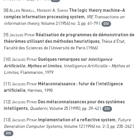
[8]
Allen Newell; Herbert A. Simon
The logic theory machine–A
complex information processing system
, IRE Transactions on
information theory
, Volume 2
(1956) no. 3, pp. 61-79 |
DOI
[9]
Jacques Pitrat
Réalisation de programmes de démonstration de
théorèmes utilisant des méthodes heuristiques
, Thèse d’État,
Faculté des Sciences de l’Université de Paris (1966)
[10]
Jacques Pitrat
Quelques remarques sur
Intelligence
Artificielle. Mythes et limites
, Intelligence Artificielle – Mythes et
Limites
, Flammarion, 1979
[11]
Jacques Pitrat
Métaconnaissance : futur de l’intelligence
artificielle
, Hermes, 1990
[12]
Jacques Pitrat
Des métaconnaissances pour des systèmes
intelligents
, Quaderni
, Volume 25
(1995), pp. 29-42 |
DOI
[13]
Jacques Pitrat
Implementation of a reflective system
, Future
Generation Computer Systems
, Volume 12
(1996) no. 2-3, pp. 235-242 |
DOI