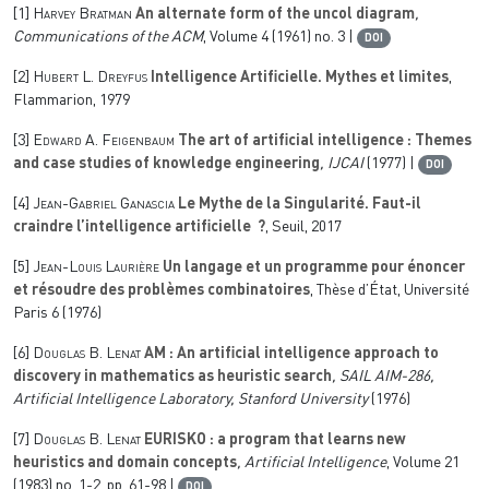
[1]
Harvey Bratman
An alternate form of the uncol diagram
,
Communications of the ACM
, Volume 4
(1961) no. 3 |
DOI
[2]
Hubert L. Dreyfus
Intelligence Artificielle. Mythes et limites
,
Flammarion, 1979
[3]
Edward A. Feigenbaum
The art of artificial intelligence : Themes
and case studies of knowledge engineering
, IJCAI
(1977) |
DOI
[4]
Jean-Gabriel Ganascia
Le Mythe de la Singularité. Faut-il
craindre l’intelligence artificielle ?
, Seuil, 2017
[5]
Jean-Louis Laurière
Un langage et un programme pour énoncer
et résoudre des problèmes combinatoires
, Thèse d’État, Université
Paris 6 (1976)
[6]
Douglas B. Lenat
AM : An artificial intelligence approach to
discovery in mathematics as heuristic search
, SAIL AIM-286,
Artificial Intelligence Laboratory, Stanford University
(1976)
[7]
Douglas B. Lenat
EURISKO : a program that learns new
heuristics and domain concepts
, Artificial Intelligence
, Volume 21
(1983) no. 1-2, pp. 61-98 |
DOI