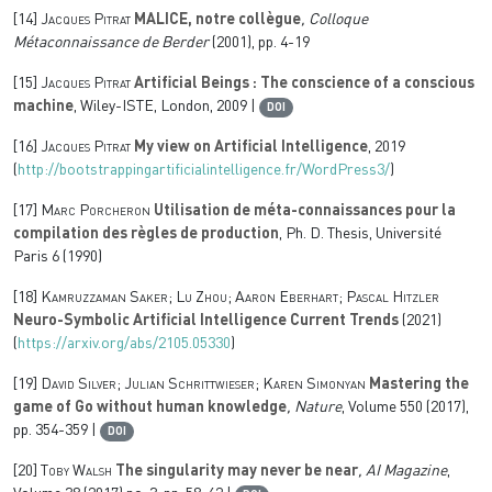
[14]
Jacques Pitrat
MALICE, notre collègue
, Colloque
Métaconnaissance de Berder
(2001), pp. 4-19
[15]
Jacques Pitrat
Artificial Beings : The conscience of a conscious
machine
, Wiley-ISTE, London, 2009 |
DOI
[16]
Jacques Pitrat
My view on Artificial Intelligence
, 2019
(
http://bootstrappingartificialintelligence.fr/WordPress3/
)
[17]
Marc Porcheron
Utilisation de méta-connaissances pour la
compilation des règles de production
, Ph. D. Thesis, Université
Paris 6 (1990)
[18]
Kamruzzaman Saker; Lu Zhou; Aaron Eberhart; Pascal Hitzler
Neuro-Symbolic Artificial Intelligence Current Trends
(2021)
(
https://arxiv.org/abs/2105.05330
)
[19]
David Silver; Julian Schrittwieser; Karen Simonyan
Mastering the
game of Go without human knowledge
, Nature
, Volume 550
(2017),
pp. 354-359 |
DOI
[20]
Toby Walsh
The singularity may never be near
, AI Magazine
,