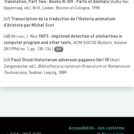
Translation, Part Two : Books XI-XIV : Parts of Animals
(Aafke Van
Oppenraaij, ed.), Brill, Leiden, Boston et Cologne, 1998
[47]
Transcription de la traduction de l’Historia animalium
d’Aristote par Michel Scot
[48]
Michael J. Wise
YAP3 : Improved detection of similarities in
computer program and other texts
, ACM SIGCSE Bulletin
, Volume
28
(1996) no. 1, pp. 130-134 |
DOI
[49]
Pauli Orosii historiarum adversum paganos libri VII
(Karl
Zangemeister, ed.)
, Bibliotheca scriptorum Graecorum et Romanorum
Teubneriana
, Teubner, Leipzig, 1889
Accessibilité - non conforme