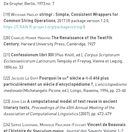
De Gruyter, Berlin, 1973 no. 7
[19]
Wickham Hadley
stringr : Simple, Consistent Wrappers for
Common String Operations
, 2017 (R package version 1.2.0,
https://CRAN.R-project.org/package=stringr
)
[20]
Charles Homer Haskins
The Renaissance of the Twelfth
Century
, Harvard University Press, Cambridge, 1927
[21]
Confessionum libri XIII
(Pius Knöll, ed.)
, Corpus Scriptorum
Ecclesiasticorum Latinorum
, Tempsky et Freytag, Vienne et Leipzig,
1896 no. 33
e
[22]
Jacques Le Goff
Pourquoi le
xiii
siècle a-t-il été plus
particulièrement un siècle d’encyclopédisme ?
, L’enciclopedismo
medievale
(Michelangelo Picone, ed.), Longo, Ravenna, 1994, pp. 23-40
[23]
John Lee
A computational model of text reuse in ancient
literary texts
, Proceedings of the 45th Annual Meeting of the
Association of Computational Linguistics
(2007), pp. 472-479
[24]
Serge Lusignan; Monique Paulmier-Foucart
Vincent de Beauvais
et l’histoire du
Speculum maius
, Journal des Savants
, Volume 1-2