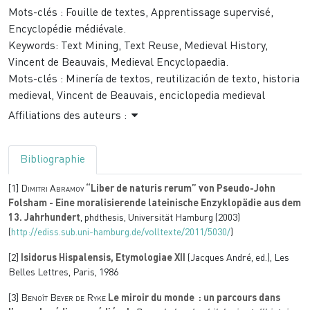
Mots-clés :
Fouille de textes, Apprentissage supervisé,
Encyclopédie médiévale.
Keywords:
Text Mining, Text Reuse, Medieval History,
Vincent de Beauvais, Medieval Encyclopaedia.
Mots-clés :
Minería de textos, reutilización de texto, historia
medieval, Vincent de Beauvais, enciclopedia medieval
Affiliations des auteurs :
Bibliographie
[1]
Dimitri Abramov
“Liber de naturis rerum” von Pseudo-John
Folsham - Eine moralisierende lateinische Enzyklopädie aus dem
13. Jahrhundert
, phdthesis, Universität Hamburg (2003)
(
http://ediss.sub.uni-hamburg.de/volltexte/2011/5030/
)
[2]
Isidorus Hispalensis, Etymologiae XII
(Jacques André, ed.), Les
Belles Lettres, Paris, 1986
[3]
Benoît Beyer de Ryke
Le miroir du monde : un parcours dans