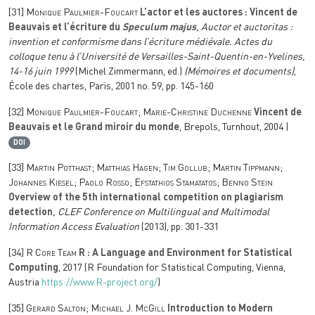
[31]
Monique Paulmier-Foucart
L’actor et les auctores : Vincent de
Beauvais et l’écriture du
Speculum majus
, Auctor et auctoritas :
invention et conformisme dans l’écriture médiévale. Actes du
colloque tenu à l’Université de Versailles-Saint-Quentin-en-Yvelines,
14-16 juin 1999
(Michel Zimmermann, ed.)
(Mémoires et documents)
,
École des chartes, Paris, 2001 no. 59, pp. 145-160
[32]
Monique Paulmier-Foucart; Marie-Christine Duchenne
Vincent de
Beauvais et le Grand miroir du monde
, Brepols, Turnhout, 2004 |
DOI
[33]
Martin Potthast; Matthias Hagen; Tim Gollub; Martin Tippmann;
Johannes Kiesel; Paolo Rosso; Efstathios Stamatatos; Benno Stein
Overview of the 5th international competition on plagiarism
detection
, CLEF Conference on Multilingual and Multimodal
Information Access Evaluation
(2013), pp. 301-331
[34]
R Core Team
R : A Language and Environment for Statistical
Computing
, 2017 (R Foundation for Statistical Computing, Vienna,
Austria
https://www.R-project.org/
)
[35]
Gerard Salton; Michael J. McGill
Introduction to Modern