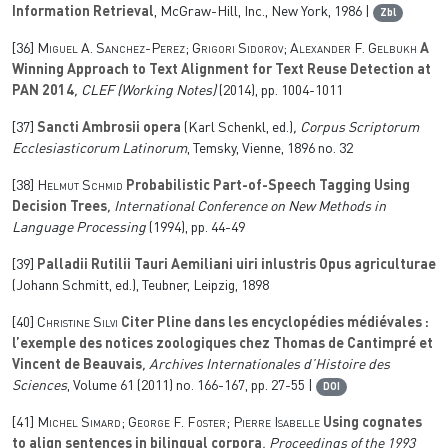
Information Retrieval
, McGraw-Hill, Inc., New York, 1986 |
Zbl
[36]
Miguel A. Sanchez-Perez; Grigori Sidorov; Alexander F. Gelbukh
A
Winning Approach to Text Alignment for Text Reuse Detection at
PAN 2014
, CLEF (Working Notes)
(2014), pp. 1004-1011
[37]
Sancti Ambrosii opera
(Karl Schenkl, ed.)
, Corpus Scriptorum
Ecclesiasticorum Latinorum
, Temsky, Vienne, 1896 no. 32
[38]
Helmut Schmid
Probabilistic Part-of-Speech Tagging Using
Decision Trees
, International Conference on New Methods in
Language Processing
(1994), pp. 44-49
[39]
Palladii Rutilii Tauri Aemiliani uiri inlustris Opus agriculturae
(Johann Schmitt, ed.), Teubner, Leipzig, 1898
[40]
Christine Silvi
Citer Pline dans les encyclopédies médiévales :
l’exemple des notices zoologiques chez Thomas de Cantimpré et
Vincent de Beauvais
, Archives Internationales d’Histoire des
Sciences
, Volume 61
(2011) no. 166-167, pp. 27-55 |
DOI
[41]
Michel Simard; George F. Foster; Pierre Isabelle
Using cognates
to align sentences in bilingual corpora
, Proceedings of the 1993