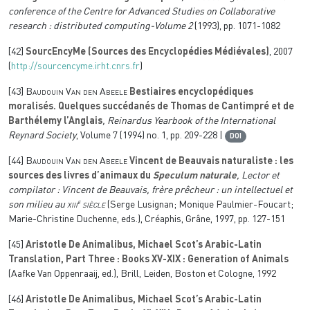
conference of the Centre for Advanced Studies on Collaborative
research : distributed computing-Volume 2
(1993), pp. 1071-1082
[42]
SourcEncyMe (Sources des Encyclopédies Médiévales)
, 2007
(
http://sourcencyme.irht.cnrs.fr
)
[43]
Baudouin Van den Abeele
Bestiaires encyclopédiques
moralisés. Quelques succédanés de Thomas de Cantimpré et de
Barthélemy l’Anglais
, Reinardus Yearbook of the International
Reynard Society
, Volume 7
(1994) no. 1, pp. 209-228 |
DOI
[44]
Baudouin Van den Abeele
Vincent de Beauvais naturaliste : les
sources des livres d’animaux du
Speculum naturale
, Lector et
compilator : Vincent de Beauvais, frère prêcheur : un intellectuel et
e
son milieu au
xiii
siècle
(Serge Lusignan; Monique Paulmier-Foucart;
Marie-Christine Duchenne, eds.), Créaphis, Grâne, 1997, pp. 127-151
[45]
Aristotle De Animalibus, Michael Scot’s Arabic-Latin
Translation, Part Three : Books XV-XIX : Generation of Animals
(Aafke Van Oppenraaij, ed.), Brill, Leiden, Boston et Cologne, 1992
[46]
Aristotle De Animalibus, Michael Scot’s Arabic-Latin