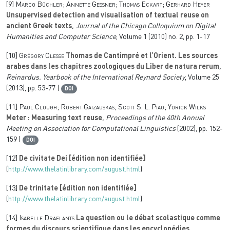
[9]
Marco Büchler; Annette Geßner; Thomas Eckart; Gerhard Heyer
Unsupervised detection and visualisation of textual reuse on
ancient Greek texts
, Journal of the Chicago Colloquium on Digital
Humanities and Computer Science
, Volume 1
(2010) no. 2, pp. 1-17
[10]
Grégory Clesse
Thomas de Cantimpré et l’Orient. Les sources
arabes dans les chapitres zoologiques du Liber de natura rerum
,
Reinardus. Yearbook of the International Reynard Society
, Volume 25
(2013), pp. 53-77 |
DOI
[11]
Paul Clough; Robert Gaizauskas; Scott S. L. Piao; Yorick Wilks
Meter : Measuring text reuse
, Proceedings of the 40th Annual
Meeting on Association for Computational Linguistics
(2002), pp. 152-
159 |
DOI
[12]
De civitate Dei [édition non identifiée]
(
http://www.thelatinlibrary.com/august.html
)
[13]
De trinitate [édition non identifiée]
(
http://www.thelatinlibrary.com/august.html
)
[14]
Isabelle Draelants
La question ou le débat scolastique comme
formes du discours scientifique dans les encyclopédies