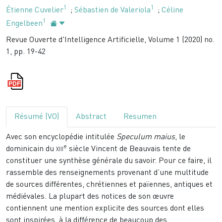
1
1
Étienne Cuvelier
;
Sébastien de Valeriola
;
Céline
1
Engelbeen
Revue Ouverte d'Intelligence Artificielle, Volume 1 (2020) no.
1, pp. 19-42
Résumé (VO)
Abstract
Resumen
Avec son encyclopédie intitulée
Speculum maius
, le
e
dominicain du
xiii
siècle Vincent de Beauvais tente de
constituer une synthèse générale du savoir. Pour ce faire, il
rassemble des renseignements provenant d’une multitude
de sources différentes, chrétiennes et païennes, antiques et
médiévales. La plupart des notices de son œuvre
contiennent une mention explicite des sources dont elles
sont inspirées, à la différence de beaucoup des