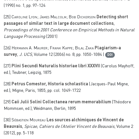
(1990) no. 1, pp. 97-124
[25]
Caroline Lyon; James Malcolm; Bob Dickerson
Detecting short
passages of similar text in large document collections
,
Proceedings of the 2001 Conference on Empirical Methods in Natural
Language Processing
(2001)
[26]
Hermann A. Maurer; Frank Kappe; Bilal Zaka
Plagiarism-a
survey
, J. UCS
, Volume 12
(2006) no. 8, pp. 1050-1084 |
DOI
[27]
Plini Secundi Naturalis historiae libri XXXVII
(Carolus Mayhoff,
ed.), Teubner, Leipzig, 1875
[28]
Petrus Comestor, Historia scholastica
(Jacques-Paul Migne,
ed.), Migne, Paris, 1855, pp. col. 1049-1722
[29]
Caii Julii Solini Collectanea rerum memorabilium
(Théodore
Mommsen, ed.), Weidmann, Berlin, 1895
[30]
Sébastien Moureau
Les sources alchimiques de Vincent de
Beauvais
, Spicae, Cahiers de l’Atelier Vincent de Beauvais
, Volume 2
(2012), pp. 5-118