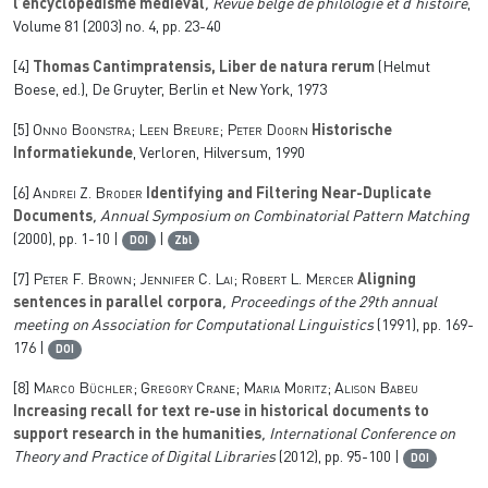
l’encyclopédisme médiéval
, Revue belge de philologie et d’histoire
,
Volume 81
(2003) no. 4, pp. 23-40
[4]
Thomas Cantimpratensis, Liber de natura rerum
(Helmut
Boese, ed.), De Gruyter, Berlin et New York, 1973
[5]
Onno Boonstra; Leen Breure; Peter Doorn
Historische
Informatiekunde
, Verloren, Hilversum, 1990
[6]
Andrei Z. Broder
Identifying and Filtering Near-Duplicate
Documents
, Annual Symposium on Combinatorial Pattern Matching
(2000), pp. 1-10 |
|
DOI
Zbl
[7]
Peter F. Brown; Jennifer C. Lai; Robert L. Mercer
Aligning
sentences in parallel corpora
, Proceedings of the 29th annual
meeting on Association for Computational Linguistics
(1991), pp. 169-
176 |
DOI
[8]
Marco Büchler; Gregory Crane; Maria Moritz; Alison Babeu
Increasing recall for text re-use in historical documents to
support research in the humanities
, International Conference on
Theory and Practice of Digital Libraries
(2012), pp. 95-100 |
DOI