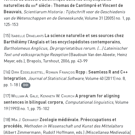
e
naturelles du
xiii
siècle : Thomas de Cantimpré et Vincent de
Beauvais
, Scientiarum Historia : Tijdschrift voor de Geschiedenis
van de Wetenschappen en de Geneeskunde
, Volume 31
(2005) no. 1, pp.
125-153
[15]
Isabelle Draelants
La science naturelle et ses sources chez
Barthélémy l’Anglais et les encyclopédistes contemporains
,
Bartholomeus Anglicus, De proprietatibus rerum. (...) Lateinischer
Text und volkssprachige Rezeption
(Baudouin Van den Abeele; Heinz
Meyer, eds.), Brepols, Turnhout, 2006, pp. 43-99
[16]
Dirk Eddelbuettel; Romain François
Rcpp : Seamless R and C++
Integration
, Journal of Statistical Software
, Volume 40
(2011) no. 8,
pp. 1-18 |
DOI
[17]
William A. Gale; Kenneth W. Church
A program for aligning
sentences in bilingual corpora
, Computational linguistics
, Volume
19
(1993) no. 1, pp. 75-102
[18]
Mia J. Gerhardt
Zoologie médiévale. Préoccupations et
procédés
, Methoden in Wissenschaft und Kunst des Mittelalters
(Albert Zimmermann; Rudolf Hoffmann, eds.)
(Miscellanea Medievalia)
,