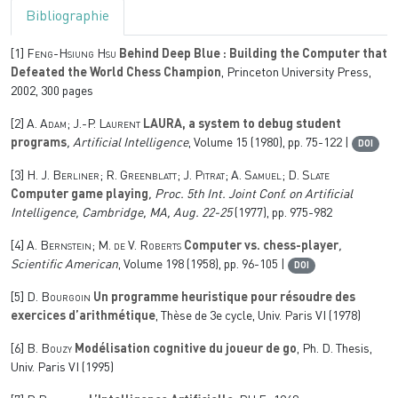
Bibliographie
[1]
Feng-Hsiung Hsu
Behind Deep Blue : Building the Computer that
Defeated the World Chess Champion
, Princeton University Press,
2002, 300 pages
[2]
A. Adam; J.-P. Laurent
LAURA, a system to debug student
programs
, Artificial Intelligence
, Volume 15
(1980), pp. 75-122 |
DOI
[3]
H. J. Berliner; R. Greenblatt; J. Pitrat; A. Samuel; D. Slate
Computer game playing
, Proc. 5th Int. Joint Conf. on Artificial
Intelligence, Cambridge, MA, Aug. 22-25
(1977), pp. 975-982
[4]
A. Bernstein; M. de V. Roberts
Computer vs. chess-player
,
Scientific American
, Volume 198
(1958), pp. 96-105 |
DOI
[5]
D. Bourgoin
Un programme heuristique pour résoudre des
exercices d’arithmétique
, Thèse de 3e cycle, Univ. Paris VI (1978)
[6]
B. Bouzy
Modélisation cognitive du joueur de go
, Ph. D. Thesis,
Univ. Paris VI (1995)