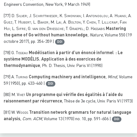
Engineers Convention, New York, 9 March 1949)
[77]
D. Silver; J. Schrittwieser; K. Simonyan; I. Antonoglou; A. Huang; A.
Guez; T. Hubert; L. Baker; M. Lai; A. Bolton; Y. Chen; T. Lillicrap; Fan
Hui; L. Sifre; G. van den Driessche; T. Graepel; D. Hassabis
Mastering
the game of Go without human knowledge
, Nature
, Volume 550
(19
octobre 2017), pp. 354-359 |
DOI
[78]
G. Tisseau
Modélisation à partir d’un énoncé informel : Le
système MODÉLIS. Application à des exercices de
thermodynamique
, Ph. D. Thesis, Univ. Paris VI (1990)
[79]
A. Turing
Computing machinery and intelligence
, Mind
, Volume
59
(1950), pp. 433-460 |
DOI
[80]
M. Vivet
Un programme qui vérifie des égalités à l’aide du
raisonnement par récurrence
, Thèse de 3e cycle, Univ. Paris VI (1973)
[81]
W. Woods
Transition network grammars for natural language
analysis
, Com. ACM
, Volume 13
(1970) no. 10, pp. 591-606 |
DOI