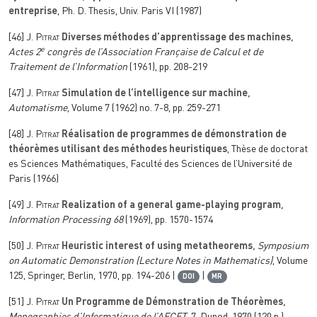
entreprise
, Ph. D. Thesis, Univ. Paris VI (1987)
[46]
J. Pitrat
Diverses méthodes d’apprentissage des machines
,
e
Actes 2
congrès de l’Association Française de Calcul et de
Traitement de l’Information
(1961), pp. 208-219
[47]
J. Pitrat
Simulation de l’intelligence sur machine
,
Automatisme
, Volume 7
(1962) no. 7-8, pp. 259-271
[48]
J. Pitrat
Réalisation de programmes de démonstration de
théorèmes utilisant des méthodes heuristiques
, Thèse de doctorat
es Sciences Mathématiques, Faculté des Sciences de l’Université de
Paris (1966)
[49]
J. Pitrat
Realization of a general game-playing program
,
Information Processing 68
(1969), pp. 1570-1574
[50]
J. Pitrat
Heuristic interest of using metatheorems
, Symposium
on Automatic Demonstration
(Lecture Notes in Mathematics)
, Volume
125
, Springer, Berlin, 1970, pp. 194-206 |
|
DOI
MR
[51]
J. Pitrat
Un Programme de Démonstration de Théorèmes
,