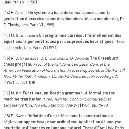
Univ. Paris VI (1987)
[14]
H. Giroire
Un système à base de connaissances pour la
génération d’exercices dans des domaines liés au monde réel
, Ph.
D. Thesis, Univ. Paris VI (1989)
[15]
M. Grandbastien
Un programme qui résout formellement des
équations trigonométriques par des procédés heuristiques
, Thèse
de 3e cycle, Univ. Paris VI (1974)
[16]
R. D. Greenblatt; D. E. Eastlake; S. D. Crocker
The Greenblatt
chess program
, Proc. of the Fall Joint Computer Conf. of the
American Federation of Information Processing Societies (AFIPS ’67),
Nov. 14-16, 1967, Anaheim, Ca, AFIPS Conference Proceedings 31
(1967), pp. 801-810
[17]
M. Kay
Functional unification grammar : A formalism for
machine translation
, Proc. 10th Int. Conf. on Computational
Linguistics (COLING’84), Stanford, July 2-6
(1984), pp. 75-78
[18]
D. Kayser
Définition d’un critère pour la construction de
règles par appentissage sur ordinateur. Application à l’analyse
heuristique d’énoncés en langage naturel
, Thèse d’État, Univ. Paris