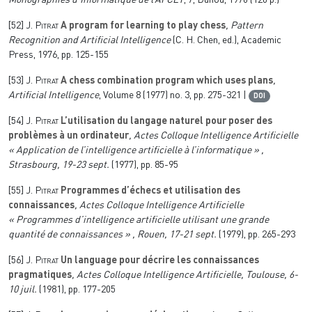
Monographies d’Informatique de l’AFCET
, 7
, Dunod, 1970 (120 p.)
[52]
J. Pitrat
A program for learning to play chess
, Pattern
Recognition and Artificial Intelligence
(C. H. Chen, ed.), Academic
Press, 1976, pp. 125-155
[53]
J. Pitrat
A chess combination program which uses plans
,
Artificial Intelligence
, Volume 8
(1977) no. 3, pp. 275-321 |
DOI
[54]
J. Pitrat
L’utilisation du langage naturel pour poser des
problèmes à un ordinateur
, Actes Colloque Intelligence Artificielle
« Application de l’intelligence artificielle à l’informatique » ,
Strasbourg, 19-23 sept.
(1977), pp. 85-95
[55]
J. Pitrat
Programmes d’échecs et utilisation des
connaissances
, Actes Colloque Intelligence Artificielle
« Programmes d’intelligence artificielle utilisant une grande
quantité de connaissances » , Rouen, 17-21 sept.
(1979), pp. 265-293
[56]
J. Pitrat
Un language pour décrire les connaissances
pragmatiques
, Actes Colloque Intelligence Artificielle, Toulouse, 6-
10 juil.
(1981), pp. 177-205