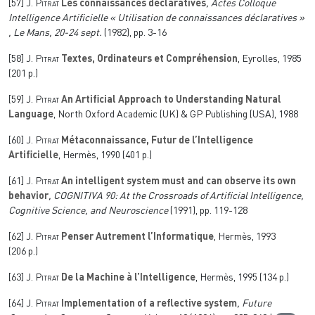
[57]
J. Pitrat
Les connaissances déclaratives
, Actes Colloque
Intelligence Artificielle « Utilisation de connaissances déclaratives »
, Le Mans, 20-24 sept.
(1982), pp. 3-16
[58]
J. Pitrat
Textes, Ordinateurs et Compréhension
, Eyrolles, 1985
(201 p.)
[59]
J. Pitrat
An Artificial Approach to Understanding Natural
Language
, North Oxford Academic (UK) & GP Publishing (USA), 1988
[60]
J. Pitrat
Métaconnaissance, Futur de l’Intelligence
Artificielle
, Hermès, 1990 (401 p.)
[61]
J. Pitrat
An intelligent system must and can observe its own
behavior
, COGNITIVA 90
: At the Crossroads of Artificial Intelligence,
Cognitive Science, and Neuroscience
(1991), pp. 119-128
[62]
J. Pitrat
Penser Autrement l’Informatique
, Hermès, 1993
(206 p.)
[63]
J. Pitrat
De la Machine à l’Intelligence
, Hermès, 1995 (134 p.)
[64]
J. Pitrat
Implementation of a reflective system
, Future