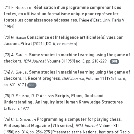
[71]
F. Rousselot
Réalisation d’un programme comprenant des
textes, en utilisant un formalisme unique pour représenter
toutes les connaissances nécessaires
, Thèse d’État, Univ. Paris VI
(1984)
[72]
G. Sabah
Conscience et Intelligence artificielle(s) vues par
Jacques Pitrat
(2021) (ROIA, ce numéro)
[73]
A. Samuel
Some studies in machine learning using the game of
checkers
, IBM Journal
, Volume 3
(1959) no. 3, pp. 210-229 |
DOI
[74]
A. Samuel
Some studies in machine learning using the game of
checkers. II. Recent progress
, IBM Journal
, Volume 11
(1967) no. 6,
pp. 601-617 |
DOI
[75]
R. Schank; R. P. Abelson
Scripts, Plans, Goals and
Understanding : An Inquiry into Human Knowledge Structures
,
Erlbaum, 1977
[76]
C. E. Shannon
Programming a computer for playing chess.
Philosophical Magazine (7th series)
, IBM Journal
, Volume XLI
(1950) no. 314, pp. 256-275 (Presented at the National Institute of Radio