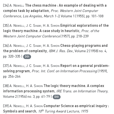
[34]
A. Newell
The chess machine : An example of dealing with a
complex task by adaptation
, Proc. Western Joint Computer
Conference, Los Angeles, March 1-3
, Volume 1
(1955), pp. 101-108
[35]
A. Newell; J. C. Shaw; H. A. Simon
Empirical explorations of the
logic theory machine. A case study in heuristic
, Proc. of the
Western Joint Computer Conference
(1957), pp. 218-239
[36]
A. Newell; J. C. Shaw; H. A. Simon
Chess-playing programs and
the problem of complexity
, IBM J. Res. Dev.
, Volume 2
(1958) no. 4,
pp. 320-335 |
DOI
[37]
A. Newell; J. C. Shaw; H. A. Simon
Report on a general problem-
solving program
, Proc. Int. Conf. on Information Processing
(1959),
pp. 256-264
[38]
A. Newell; H. A. Simon
The logic theory machine. A complex
information processing system
, IRE Trans. on Information Theory
,
Volume 2
(1956) no. 3, pp. 61-79 |
DOI
[39]
A. Newell; H. A. Simon
Computer Science as empirical inquiry :
th
Symbols and search
, 10
Turing Award Lecture, 1975