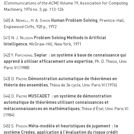
(Communications of the ACM)
, Volume 19
, Association for Computing
Machinery, 1976 no. 3, pp. 113-126
[40]
A. Newell; H. A. Simon
Human Problem Solving
, Prentice-Hall,
Englewood Cliffs, 920 p., 1972
[41]
N. J. Nilsson
Problem Solving Methods in Artificial
Intelligence
, McGraw-Hill, New York, 1971
[42]
Y. Parchemal
Sepiar : un système à base de connaissance qui
apprend à utiliser efficacement une expertise
, Ph. D. Thesis, Univ.
Paris VI (1988)
[43]
D. Pastre
Démonstration automatique de théorèmes en
théorie des ensembles
, Thèse de 3e cycle, Univ. Paris VI (1976)
[44]
D. Pastre
MUSCADET : un système de démonstration
automatique de théorèmes utilisant connaissances et
métaconnaissances en mathématiques
, Thèse d’État, Univ. Paris VI
(1984)
[45]
S. Pinson
Méta-modèle et heuristiques de jugement : le
système Credex, application à l’évaluation du risque crédit