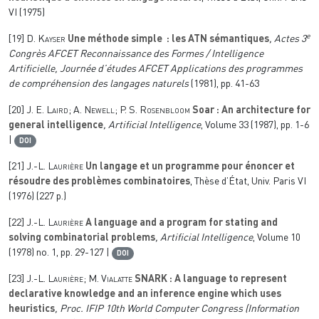
VI (1975)
e
[19]
D. Kayser
Une méthode simple : les ATN sémantiques
, Actes 3
Congrès AFCET Reconnaissance des Formes / Intelligence
Artificielle, Journée d’études AFCET Applications des programmes
de compréhension des langages naturels
(1981), pp. 41-63
[20]
J. E. Laird; A. Newell; P. S. Rosenbloom
Soar : An architecture for
general intelligence
, Artificial Intelligence
, Volume 33
(1987), pp. 1-6
|
DOI
[21]
J.-L. Laurière
Un langage et un programme pour énoncer et
résoudre des problèmes combinatoires
, Thèse d’État, Univ. Paris VI
(1976) (227 p.)
[22]
J.-L. Laurière
A language and a program for stating and
solving combinatorial problems
, Artificial Intelligence
, Volume 10
(1978) no. 1, pp. 29-127 |
DOI
[23]
J.-L. Laurière; M. Vialatte
SNARK : A language to represent
declarative knowledge and an inference engine which uses
heuristics
, Proc. IFIP 10th World Computer Congress (Information