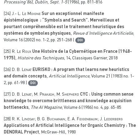
Processing’86), Dublin, Sept. 1-5
(1986), pp. 811-816
[24]
J.- L. Le Moigne
Sur un exceptionnel manifeste
épistémologique : “Symbols and Search”. Merveilleux et
pourtant compréhensible est le traitement heuristique des
systèmes de symboles physiques
, Revue d’Intelligence Artificielle
,
Volume 16
(2002) no. 1-2, pp. 251-268 |
DOI
[25]
R. Le Roux
Une Histoire de la Cybernétique en France (1948-
1975)
, Histoire des Techniques
, 14
, Classiques Garnier, 2018
[26]
D. B. Lenat
EURISKO : A program that learns new heuristics
and domain concepts
, Artificial Intelligence
, Volume 21
(1983) no. 1-
2, pp. 61-98 |
DOI
[27]
D. B. Lenat; M. Prakash; M. Shepherd
CYC : Using common sense
knowledge to overcome brittleness and knowledge acquisition
bottlenecks
, The AI Magazine
, Volume 6
(1986) no. 4, pp. 65-85
[28]
R. K. Lindsay; B. G. Buchanan; E. A. Feigenbaum; J. Lederberg
Applications of Artificial Intelligence for Organic Chemistry : The
DENDRAL Project
, McGraw-Hill, 1980