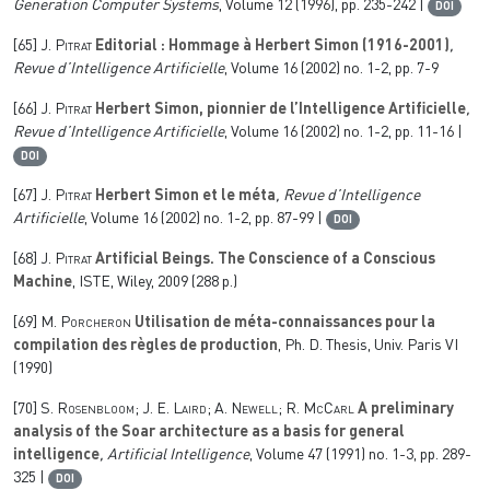
Generation Computer Systems
, Volume 12
(1996), pp. 235-242 |
DOI
[65]
J. Pitrat
Editorial : Hommage à Herbert Simon (1916-2001)
,
Revue d’Intelligence Artificielle
, Volume 16
(2002) no. 1-2, pp. 7-9
[66]
J. Pitrat
Herbert Simon, pionnier de l’Intelligence Artificielle
,
Revue d’Intelligence Artificielle
, Volume 16
(2002) no. 1-2, pp. 11-16 |
DOI
[67]
J. Pitrat
Herbert Simon et le méta
, Revue d’Intelligence
Artificielle
, Volume 16
(2002) no. 1-2, pp. 87-99 |
DOI
[68]
J. Pitrat
Artificial Beings. The Conscience of a Conscious
Machine
, ISTE, Wiley, 2009 (288 p.)
[69]
M. Porcheron
Utilisation de méta-connaissances pour la
compilation des règles de production
, Ph. D. Thesis, Univ. Paris VI
(1990)
[70]
S. Rosenbloom; J. E. Laird; A. Newell; R. McCarl
A preliminary
analysis of the Soar architecture as a basis for general
intelligence
, Artificial Intelligence
, Volume 47
(1991) no. 1-3, pp. 289-
325 |
DOI