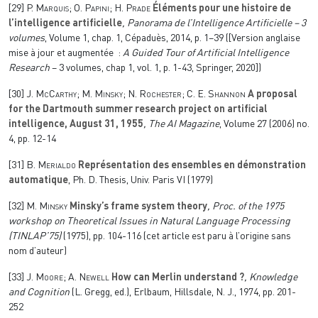
[29]
P. Marquis; O. Papini; H. Prade
Éléments pour une histoire de
l’intelligence artificielle
, Panorama de l’Intelligence Artificielle – 3
volumes
, Volume 1, chap. 1
, Cépaduès, 2014, p. 1–39 ([Version anglaise
mise à jour et augmentée :
A Guided Tour of Artificial Intelligence
Research
– 3 volumes, chap 1, vol. 1, p. 1-43, Springer, 2020])
[30]
J. McCarthy; M. Minsky; N. Rochester; C. E. Shannon
A proposal
for the Dartmouth summer research project on artificial
intelligence, August 31, 1955
, The AI Magazine
, Volume 27
(2006) no.
4, pp. 12-14
[31]
B. Merialdo
Représentation des ensembles en démonstration
automatique
, Ph. D. Thesis, Univ. Paris VI (1979)
[32]
M. Minsky
Minsky’s frame system theory
, Proc. of the 1975
workshop on Theoretical Issues in Natural Language Processing
(TINLAP’75)
(1975), pp. 104-116 (cet article est paru à l’origine sans
nom d’auteur)
[33]
J. Moore; A. Newell
How can Merlin understand ?
, Knowledge
and Cognition
(L. Gregg, ed.), Erlbaum, Hillsdale, N. J., 1974, pp. 201-
252