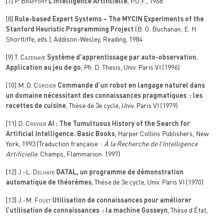
[7]
P. Braffort
L’Intelligence Artificielle
, P.U.F., 1968
[8]
Rule-based Expert Systems – The MYCIN Experiments of the
Stanford Heuristic Programming Project
(B. G. Buchanan; E. H.
Shortliffe, eds.), Addison-Wesley, Reading, 1984
[9]
T. Cazenave
Système d’apprentissage par auto-observation.
Application au jeu de go
, Ph. D. Thesis, Univ. Paris VI (1996)
[10]
M. O. Cordier
Commande d’un robot en langage naturel dans
un domaine nécessitant des connaissances pragmatiques : les
recettes de cuisine
, Thèse de 3e cycle, Univ. Paris VI (1979)
[11]
D. Crevier
AI : The Tumultuous History of the Search for
Artificial Intelligence. Basic Books
, Harper Collins Publishers, New
York, 1993 (Traduction française :
À la Recherche de l’Intelligence
Artificielle
. Champs, Flammarion. 1997)
[12]
J.-L. Delhaye
DATAL, un programme de démonstration
automatique de théorèmes
, Thèse de 3e cycle, Univ. Paris VI (1970)
[13]
J.-M. Fouet
Utilisation de connaissances pour améliorer
l’utilisation de connaissances : la machine Gosseyn
, Thèse d’État,