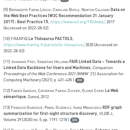
[9]
Bernadette Farias Lóscio; Caroline Burle; Newton Calegari
Data on
the Web Best Practices (W3C Recommendation 31 January
2017) : Best Practice 15
,
https://www.w3.org/TR/dwbp/
, 2017
(Accessed on 2022-28-02)
[10]
FRANTIQ
Le Thésaurus PACTOLS
,
https://www.frantiq.fr/pactols/le-thesaurus/
, 2020 (Accessed on
2022-28-02)
[11]
Johannes Frey; Sebastian Hellman
FAIR Linked Data – Towards a
Linked Data Backbone for Users and Machines
, Companion
Proceedings of the Web Conference 2021
(WWW ’21)
, Association for
Computing Machinery (2021), p. 431–435 |
DOI
[12]
Fabien Gandon; Catherine Faron-Zucker; Olivier Corby
Le Web
sémantique
, Dunod, 2012
[13]
François Goasdoué; Pawel Guzewicz; Ioana Manolescu
RDF graph
summarization for first-sight structure discovery
, VLDB J.
,
Volume 29
(2020) no. 5, pp. 1191-1218 |
DOI