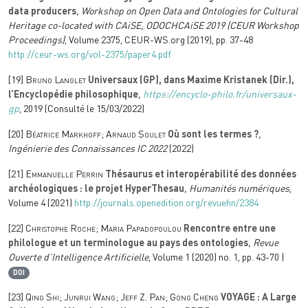
data producers
, Workshop on Open Data and Ontologies for Cultural
Heritage co-located with CAiSE, ODOCHCAiSE 2019
(CEUR Workshop
Proceedings)
, Volume 2375
, CEUR-WS.org (2019), pp. 37-48
http://ceur-ws.org/vol-2375/paper4.pdf
[19]
Bruno Langlet
Universaux (GP), dans Maxime Kristanek (Dir.),
l’Encyclopédie philosophique
,
https://encyclo-philo.fr/universaux-
gp
, 2019 (Consulté le 15/03/2022)
[20]
Béatrice Markhoff; Arnaud Soulet
Où sont les termes ?
,
Ingénierie des Connaissances IC 2022
(2022)
[21]
Emmanuelle Perrin
Thésaurus et interopérabilité des données
archéologiques : le projet HyperThesau
, Humanités numériques
,
Volume 4
(2021)
http://journals.openedition.org/revuehn/2384
[22]
Christophe Roche; Maria Papadopoulou
Rencontre entre une
philologue et un terminologue au pays des ontologies
, Revue
Ouverte d’Intelligence Artificielle
, Volume 1
(2020) no. 1, pp. 43-70 |
DOI
[23]
Qing Shi; Junrui Wang; Jeff Z. Pan; Gong Cheng
VOYAGE : A Large