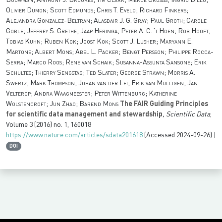
Bouwman; Anthony J. Brookes; Tim Clark; Mercè Crosas; Ingrid Dillo;
Olivier Dumon; Scott Edmunds; Chris T. Evelo; Richard Finkers;
Alejandra Gonzalez-Beltran; Alasdair J. G. Gray; Paul Groth; Carole
Goble; Jeffrey S. Grethe; Jaap Heringa; Peter A. C. ’t Hoen; Rob Hooft;
Tobias Kuhn; Ruben Kok; Joost Kok; Scott J. Lusher; Maryann E.
Martone; Albert Mons; Abel L. Packer; Bengt Persson; Philippe Rocca-
Serra; Marco Roos; Rene van Schaik; Susanna-Assunta Sansone; Erik
Schultes; Thierry Sengstag; Ted Slater; George Strawn; Morris A.
Swertz; Mark Thompson; Johan van der Lei; Erik van Mulligen; Jan
Velterop; Andra Waagmeester; Peter Wittenburg; Katherine
Wolstencroft; Jun Zhao; Barend Mons
The FAIR Guiding Principles
for scientific data management and stewardship
, Scientific Data
,
Volume 3
(2016) no. 1, 160018
https://www.nature.com/articles/sdata201618
(Accessed 2024-09-26) |
DOI