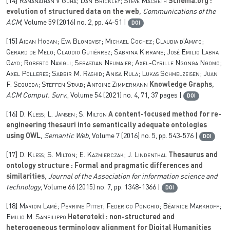
[14]
Ramanathan V Guha; Dan Brickley; Steve Macbeth
Schema.org :
evolution of structured data on the web
, Communications of the
ACM
, Volume 59
(2016) no. 2, pp. 44-51 |
DOI
[15]
Aidan Hogan; Eva Blomqvist; Michael Cochez; Claudia d’Amato;
Gerard de Melo; Claudio Gutiérrez; Sabrina Kirrane; José Emilio Labra
Gayo; Roberto Navigli; Sebastian Neumaier; Axel-Cyrille Ngonga Ngomo;
Axel Polleres; Sabbir M. Rashid; Anisa Rula; Lukas Schmelzeisen; Juan
F. Sequeda; Steffen Staab; Antoine Zimmermann
Knowledge Graphs
,
ACM Comput. Surv.
, Volume 54
(2021) no. 4, 71, 37 pages |
DOI
[16]
D. Kless; L. Jansen; S. Milton
A content-focused method for re-
engineering thesauri into semantically adequate ontologies
using OWL
, Semantic Web
, Volume 7
(2016) no. 5, pp. 543-576 |
DOI
[17]
D. Kless; S. Milton; E. Kazmierczak; J. Lindenthal
Thesaurus and
ontology structure : Formal and pragmatic differences and
similarities
, Journal of the Association for information science and
technology
, Volume 66
(2015) no. 7, pp. 1348-1366 |
DOI
[18]
Marion Lamé; Perrine Pittet; Federico Ponchio; Béatrice Markhoff;
Emilio M. Sanfilippo
Heterotoki : non-structured and
heterogeneous terminology alignment for Digital Humanities