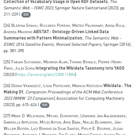
Collection of Vocabulary Usage in Open RDF Datasets
, The
Semantic Web – ISWC 2023
, Springer Nature Switzerland (2023), pp.
211-229 |
DOI
[24]
Blerina Spahiu; Riccardo Porrini; Matteo Palmonari; Anisa Rula;
Andrea Maurino
ABSTAT : Ontology-Driven Linked Data
Summaries with Pattern Minimalization
, The Semantic Web -
ESWC 2016 Satellite Events, Revised Selected Papers
, Springer (2016),
pp. 381-395
[25]
Fabian Suchanek; Mehwish Alam; Thomas Bonald; Pierre-Henri
Paris; Jules Soria
Integrating the Wikidata Taxonomy into YAGO
(2023) (
https://arxiv.org/abs/2308.11884
)
[26]
Denny Vrandečić; Lydia Pintscher; Markus Krötzsch
Wikidata : The
Making Of
, Companion Proceedings of the ACM Web Conference
2023
(WWW ’23 Companion)
, Association for Computing Machinery
(2023), pp. 615-624 |
DOI
[27]
Mark D. Wilkinson; Michel Dumontier; IJsbrand Jan Aalbersberg;
Gabrielle Appleton; Myles Axton; Arie Baak; Niklas Blomberg; Jan-
Willem Boiten; Luiz Bonino da Silva Santos; Philip E. Bourne; Jildau