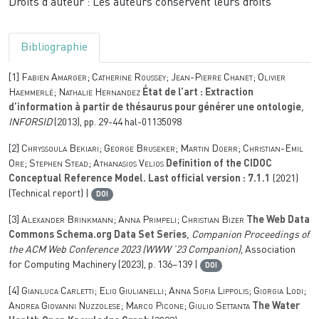
Droits d'auteur : Les auteurs conservent leurs droits
Bibliographie
[1]
Fabien Amarger; Catherine Roussey; Jean-Pierre Chanet; Olivier
Haemmerlé; Nathalie Hernandez
État de l’art : Extraction
d’information à partir de thésaurus pour générer une ontologie
,
INFORSID
(2013), pp. 29-44 hal-01135098
[2]
Chryssoula Bekiari; George Bruseker; Martin Doerr; Christian-Emil
Ore; Stephen Stead; Athanasios Velios
Definition of the CIDOC
Conceptual Reference Model. Last official version : 7.1.1
(2021)
(Technical report) |
DOI
[3]
Alexander Brinkmann; Anna Primpeli; Christian Bizer
The Web Data
Commons Schema.org Data Set Series
, Companion Proceedings of
the ACM Web Conference 2023
(WWW ’23 Companion)
, Association
for Computing Machinery (2023), p. 136–139 |
DOI
[4]
Gianluca Carletti; Elio Giulianelli; Anna Sofia Lippolis; Giorgia Lodi;
Andrea Giovanni Nuzzolese; Marco Picone; Giulio Settanta
The Water