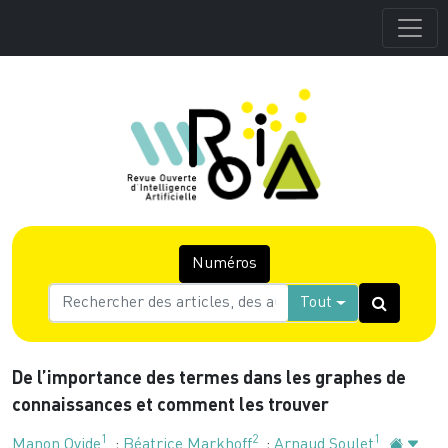
Numéros
Tout
De l’importance des termes dans les graphes de
connaissances et comment les trouver
1
2
1
Manon Ovide
;
Béatrice Markhoff
;
Arnaud Soulet