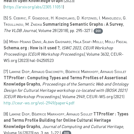
Health Open Knowledge Graph
(2023)
(
https://arxiv.org/abs/2305.11051
)
[5]
S. Cebiric; F. Goasdoue; H. Kondylakis; D. Kotzinos; I. Manolescu; G.
Troullinou; M. Zneika
Summarizing Semantic Graphs : A Survey
,
The VLDB Journal
, Volume 28
(2018), pp. 295-327 |
DOI
[6]
Minh-Hoang Dang; Alban Gaignard; Hala Skaf-Molli; Molli Pascal
Schema.org : How is it used ?
, ISWC 2023, CEUR Workshop
Proceedings
(CEUR Workshop Proceedings)
, Volume 3632
, CEUR-
WS.org (2023) hal-04250523
[7]
Lamine Diop; Arnaud Giacometti; Béatrice Markhoff; Arnaud Soulet
TTProfiler : Computing Types and Terms Profiles of Assertional
Knowledge Graphs
, Proceedings of the Semantic Web and Ontology
Design for Cultural Heritage workshop co-located with (BOSK 2021)
(CEUR Workshop Proceedings)
, Volume 2949
, CEUR-WS.org (2021)
http://ceur-ws.org/vol-2949/paper4.pdf
[8]
Lamine Diop; Béatrice Markhoff; Arnaud Soulet
TTProfiler : Types
and Terms Profile Building for Online Cultural Heritage
Knowledge Graphs
, Journal of Computing and Cultural Heritage
,
Volume 16
(2023) no. 3, pp. 1-22 |
DOI