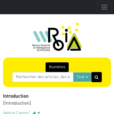
Numéros
Tout
Introduction
[Introduction]
1
Valérie Camps